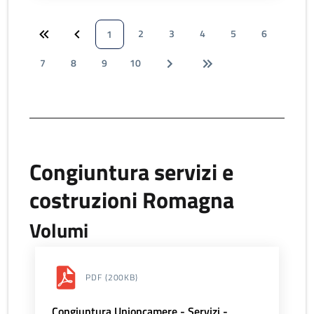
2
3
4
5
6
1
7
8
9
10
Congiuntura servizi e
costruzioni Romagna
Volumi
PDF
(200KB)
Congiuntura Unioncamere - Servizi -