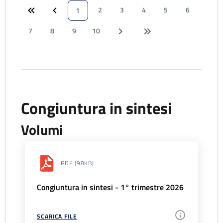
2
3
4
5
6
1
7
8
9
10
Congiuntura in sintesi
Volumi
PDF
(98KB)
Congiuntura in sintesi - 1° trimestre 2026
SCARICA FILE