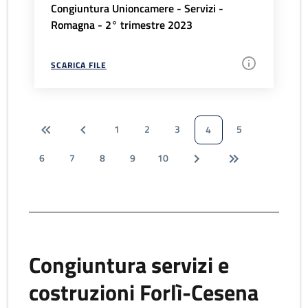
Congiuntura Unioncamere - Servizi -
Romagna - 2° trimestre 2023
SCARICA FILE
1
2
3
5
4
6
7
8
9
10
Congiuntura servizi e
costruzioni Forlì-Cesena