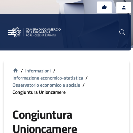
Vai al contenuto principale
Vai al footer
/
Informazioni
/
Informazione economico-statistica
/
Osservatorio economico e sociale
/
Congiuntura Unioncamere
Congiuntura
Unioncamere