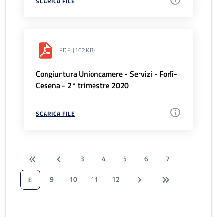
SCARICA FILE
PDF
(162KB)
Congiuntura Unioncamere - Servizi - Forlì-
Cesena - 2° trimestre 2020
SCARICA FILE
3
4
5
6
7
9
10
11
12
8