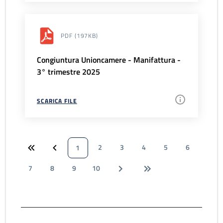
PDF
(197KB)
Congiuntura Unioncamere - Manifattura -
3° trimestre 2025
SCARICA FILE
2
3
4
5
6
1
7
8
9
10