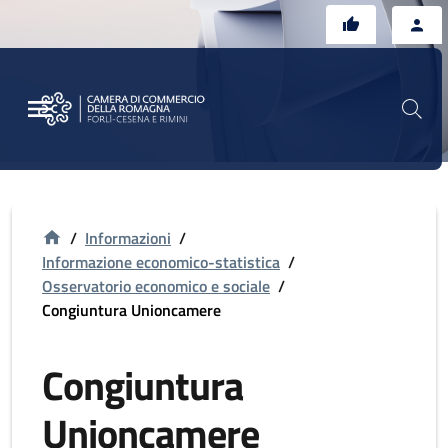
Vai al contenuto principale
Vai al footer
/
Informazioni
/
Informazione economico-statistica
/
Osservatorio economico e sociale
/
Congiuntura Unioncamere
Congiuntura
Unioncamere