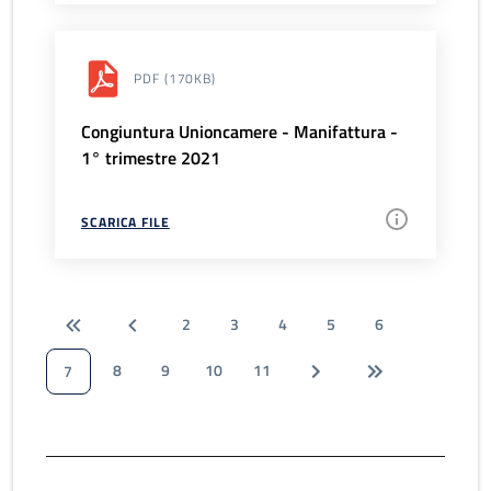
PDF
(170KB)
Congiuntura Unioncamere - Manifattura -
1° trimestre 2021
SCARICA FILE
2
3
4
5
6
8
9
10
11
7