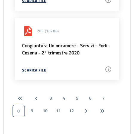
SCARICA FILE
PDF
(162KB)
Congiuntura Unioncamere - Servizi - Forlì-
Cesena - 2° trimestre 2020
SCARICA FILE
3
4
5
6
7
9
10
11
12
8