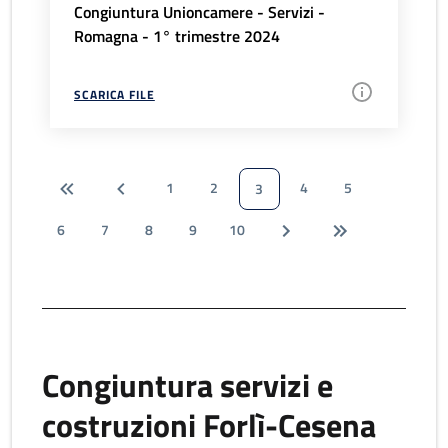
Congiuntura Unioncamere - Servizi -
Romagna - 1° trimestre 2024
SCARICA FILE
1
2
4
5
3
6
7
8
9
10
Congiuntura servizi e
costruzioni Forlì-Cesena