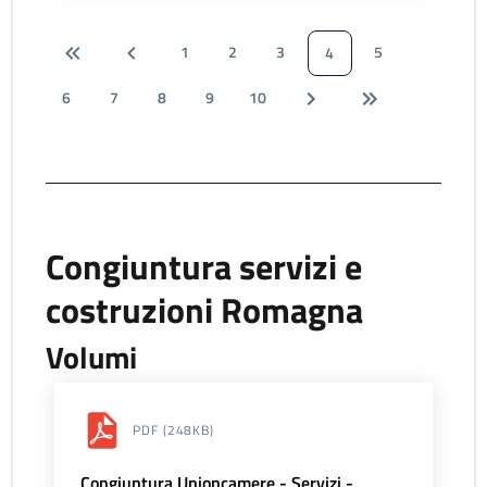
1
2
3
5
4
6
7
8
9
10
Congiuntura servizi e
costruzioni Romagna
Volumi
PDF
(248KB)
Congiuntura Unioncamere - Servizi -