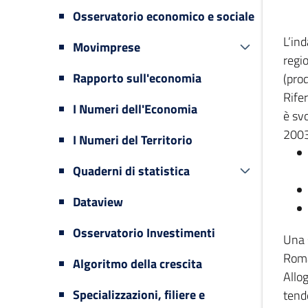
Osservatorio economico e sociale
L’in
Movimprese
regi
Rapporto sull'economia
(prod
Rifer
I Numeri dell'Economia
è svo
2003
I Numeri del Territorio
Quaderni di statistica
Dataview
Osservatorio Investimenti
Una 
Romag
Algoritmo della crescita
Allog
Specializzazioni, filiere e
tende