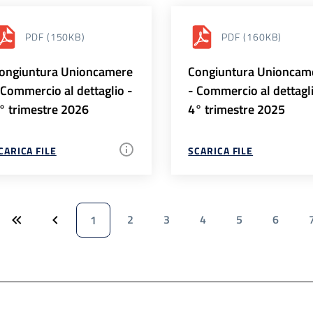
PDF
(150KB)
PDF
(160KB)
ongiuntura Unioncamere
Congiuntura Unioncam
 Commercio al dettaglio -
- Commercio al dettagl
° trimestre 2026
4° trimestre 2025
CARICA FILE
SCARICA FILE
2
3
4
5
6
1