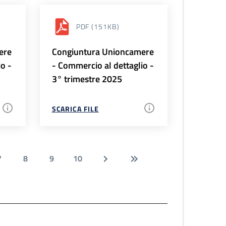
PDF
(151KB)
ere
Congiuntura Unioncamere
io -
- Commercio al dettaglio -
3° trimestre 2025
SCARICA FILE
7
8
9
10