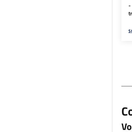
-
t
S
C
Vo