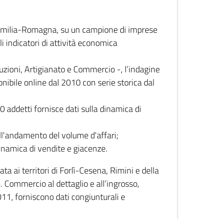
 Emilia-Romagna, su un campione di imprese
i indicatori di attività economica
truzioni, Artigianato e Commercio -, l’indagine
onibile online dal 2010 con serie storica dal
0 addetti fornisce dati sulla dinamica di
ull'andamento del volume d'affari;
inamica di vendite e giacenze.
 ai territori di Forlì-Cesena, Rimini e della
e. Commercio al dettaglio e all’ingrosso,
2011, forniscono dati congiunturali e