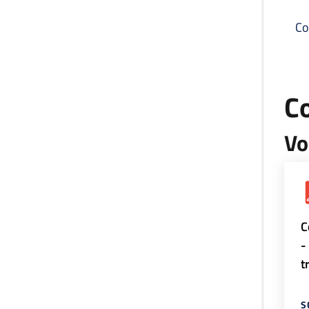
Co
C
Vo
C
-
t
S