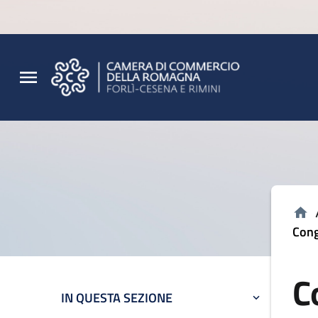
Vai al contenuto principale
Vai al footer
Cong
C
IN QUESTA SEZIONE