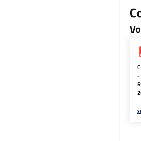
Co
Vo
C
-
R
2
S