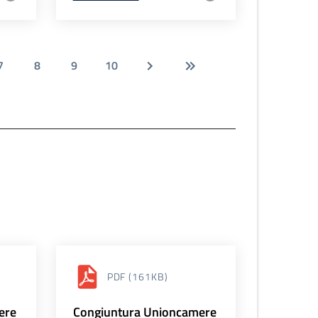
7
8
9
10
PDF
(161KB)
ere
Congiuntura Unioncamere