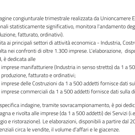
dagine congiunturale trimestrale realizzata da Unioncamere
onali statisticamente significativo, monitora l'andamento degl
uzione, fatturato, ordinativi).
ita ai principali settori di attività economica - Industria, Cos
lta nei confronti di oltre 1.300 imprese. L'elaborazione, disp
, è dedicata alle
imprese manifatturiere (Industria in senso stretto) da 1 a 50
produzione, fatturato e ordinativi;
imprese delle Costruzioni da 1 a 500 addetti fornisce dati s
imprese commerciali da 1 a 500 addetti fornisce dati sulla d
specifica indagine, tramite sovracampionamento, è poi dedicata
na e rivolta alle imprese (da 1 a 500 addetti) dei Servizi (i.
gio e ristorazione). Le elaborazioni, disponibili a partire dal 
nziali circa le vendite, il volume d’affari e le giacenze.