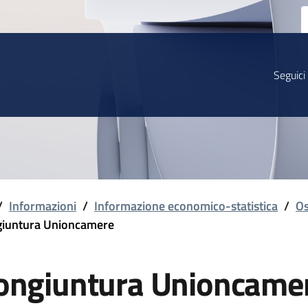
Seguici
/
Informazioni
/
Informazione economico-statistica
/
Os
iuntura Unioncamere
ongiuntura Unioncame