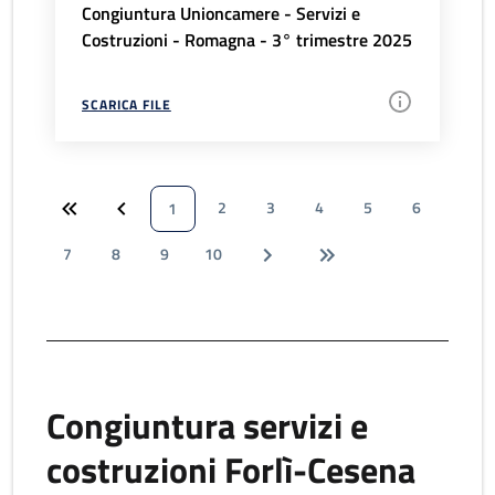
Congiuntura Unioncamere - Servizi e
Costruzioni - Romagna - 3° trimestre 2025
SCARICA FILE
2
3
4
5
6
1
7
8
9
10
Congiuntura servizi e
costruzioni Forlì-Cesena