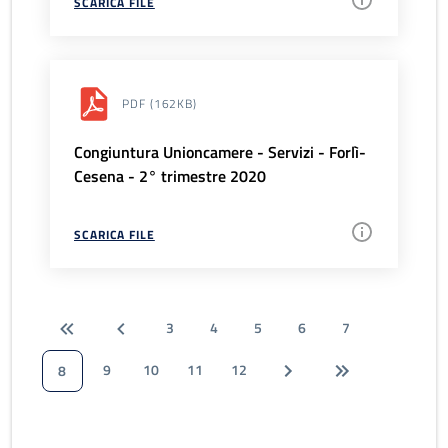
SCARICA FILE
PDF
(162KB)
Congiuntura Unioncamere - Servizi - Forlì-
Cesena - 2° trimestre 2020
SCARICA FILE
3
4
5
6
7
9
10
11
12
8