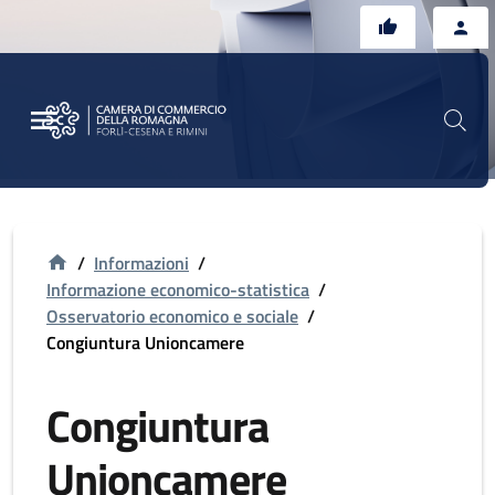
Vai al contenuto principale
Vai al footer
/
Informazioni
/
Informazione economico-statistica
/
Osservatorio economico e sociale
/
Congiuntura Unioncamere
Congiuntura
Unioncamere