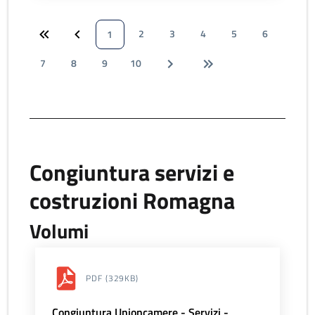
2
3
4
5
6
1
7
8
9
10
Congiuntura servizi e
costruzioni Romagna
Volumi
PDF
(329KB)
Congiuntura Unioncamere - Servizi -