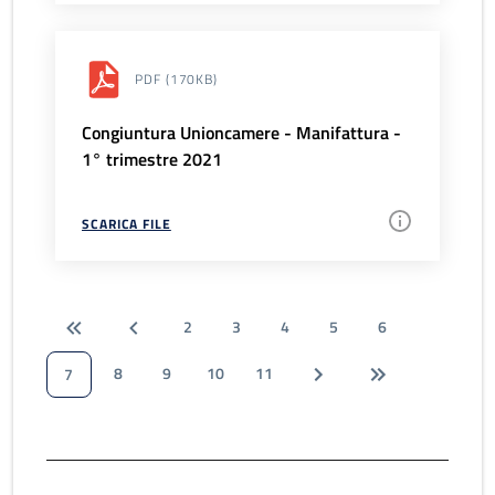
PDF
(170KB)
Congiuntura Unioncamere - Manifattura -
1° trimestre 2021
SCARICA FILE
2
3
4
5
6
8
9
10
11
7