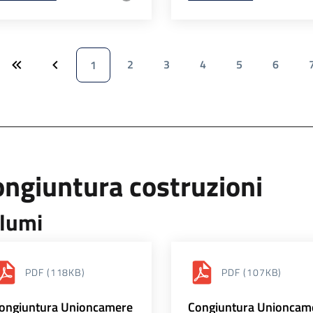
2
3
4
5
6
1
ngiuntura costruzioni
lumi
PDF
(118KB)
PDF
(107KB)
ongiuntura Unioncamere
Congiuntura Unioncam