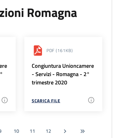
uzioni Romagna
PDF
(161KB)
ere
Congiuntura Unioncamere
3°
- Servizi - Romagna - 2°
trimestre 2020
SCARICA FILE
9
10
11
12