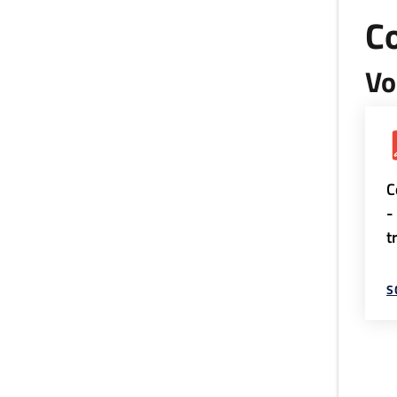
Co
Vo
C
-
t
S