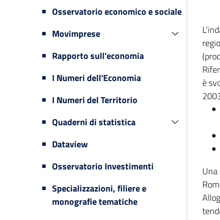
Osservatorio economico e sociale
L’in
Movimprese
regi
Rapporto sull'economia
(prod
Rifer
I Numeri dell'Economia
è svo
2003
I Numeri del Territorio
Quaderni di statistica
Dataview
Osservatorio Investimenti
Una 
Romag
Specializzazioni, filiere e
Allog
monografie tematiche
tende