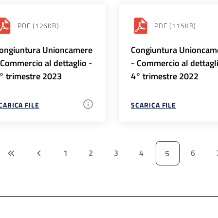
PDF
(126KB)
PDF
(115KB)
ongiuntura Unioncamere
Congiuntura Unioncam
 Commercio al dettaglio -
- Commercio al dettagl
° trimestre 2023
4° trimestre 2022
CARICA FILE
SCARICA FILE
1
2
3
4
6
5