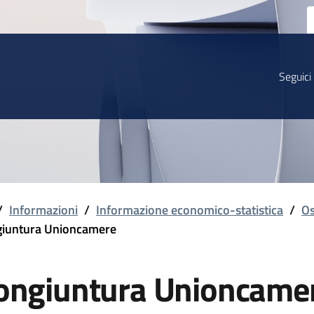
Seguici
/
Informazioni
/
Informazione economico-statistica
/
Os
iuntura Unioncamere
ongiuntura Unioncame