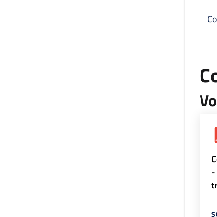
Co
C
Vo
C
-
t
S