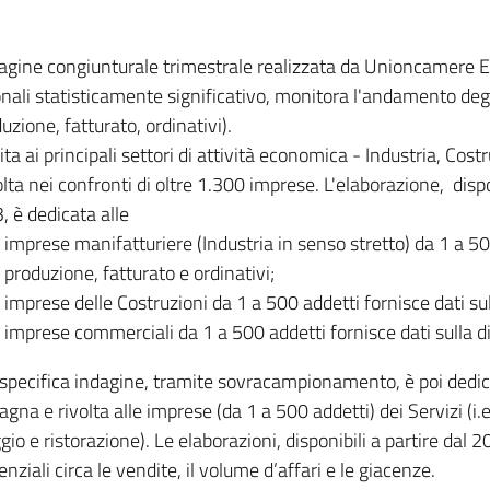
dagine congiunturale trimestrale realizzata da Unioncamere
onali statisticamente significativo, monitora l'andamento degl
uzione, fatturato, ordinativi).
ita ai principali settori di attività economica - Industria, Cos
lta nei confronti di oltre 1.300 imprese. L'elaborazione, disp
, è dedicata alle
imprese manifatturiere (Industria in senso stretto) da 1 a 50
produzione, fatturato e ordinativi;
imprese delle Costruzioni da 1 a 500 addetti fornisce dati s
imprese commerciali da 1 a 500 addetti fornisce dati sulla d
specifica indagine, tramite sovracampionamento, è poi dedicata
na e rivolta alle imprese (da 1 a 500 addetti) dei Servizi (i.
gio e ristorazione). Le elaborazioni, disponibili a partire dal 
nziali circa le vendite, il volume d’affari e le giacenze.