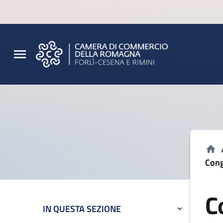
Vai al contenuto principale
Vai al footer
Cong
C
IN QUESTA SEZIONE