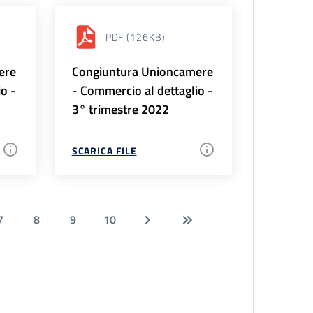
PDF
(126KB)
ere
Congiuntura Unioncamere
io -
- Commercio al dettaglio -
3° trimestre 2022
SCARICA FILE
7
8
9
10