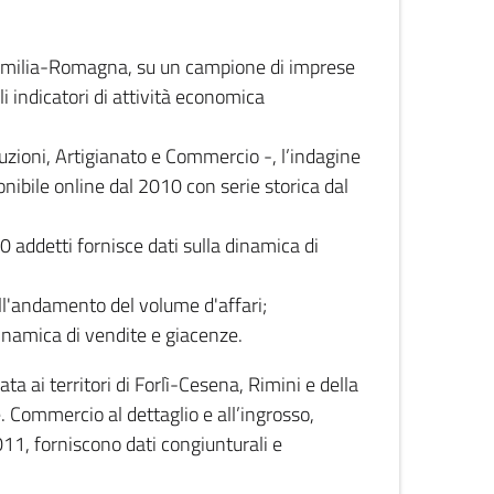
 Emilia-Romagna, su un campione di imprese
i indicatori di attività economica
truzioni, Artigianato e Commercio -, l’indagine
onibile online dal 2010 con serie storica dal
0 addetti fornisce dati sulla dinamica di
ull'andamento del volume d'affari;
inamica di vendite e giacenze.
 ai territori di Forlì-Cesena, Rimini e della
e. Commercio al dettaglio e all’ingrosso,
2011, forniscono dati congiunturali e