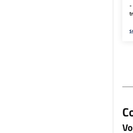
-
t
S
C
Vo