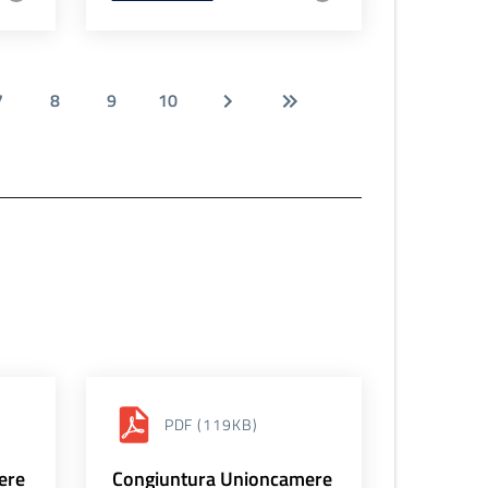
7
8
9
10
PDF
(119KB)
ere
Congiuntura Unioncamere