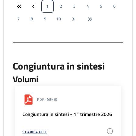
2
3
4
5
6
1
7
8
9
10
Congiuntura in sintesi
Volumi
PDF
(98KB)
Congiuntura in sintesi - 1° trimestre 2026
SCARICA FILE