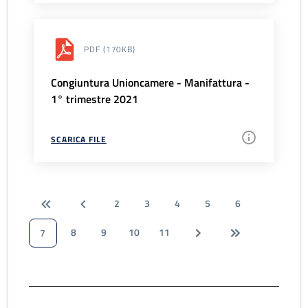
PDF
(170KB)
Congiuntura Unioncamere - Manifattura -
1° trimestre 2021
SCARICA FILE
2
3
4
5
6
8
9
10
11
7