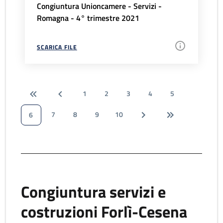
Congiuntura Unioncamere - Servizi -
Romagna - 4° trimestre 2021
SCARICA FILE
1
2
3
4
5
7
8
9
10
6
Congiuntura servizi e
costruzioni Forlì-Cesena