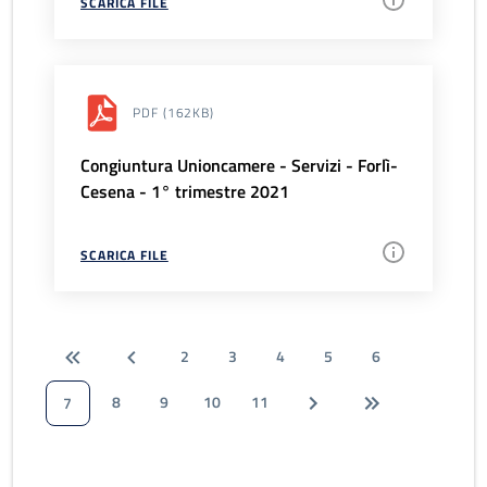
SCARICA FILE
PDF
(162KB)
Congiuntura Unioncamere - Servizi - Forlì-
Cesena - 1° trimestre 2021
SCARICA FILE
2
3
4
5
6
8
9
10
11
7