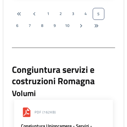
1
2
3
4
5
6
7
8
9
10
Congiuntura servizi e
costruzioni Romagna
Volumi
PDF
(162KB)
Congiuntura Unioncamere - Servizi -