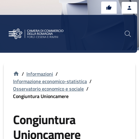
Vai al contenuto principale
Vai al footer
/
Informazioni
/
Informazione economico-statistica
/
Osservatorio economico e sociale
/
Congiuntura Unioncamere
Congiuntura
Unioncamere