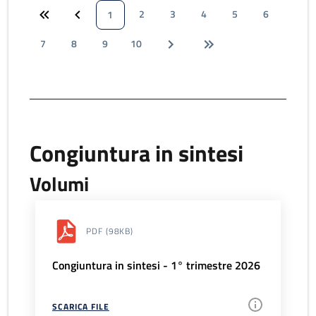
2
3
4
5
6
1
7
8
9
10
Congiuntura in sintesi
Volumi
PDF
(98KB)
Congiuntura in sintesi - 1° trimestre 2026
SCARICA FILE