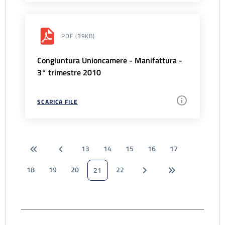
PDF
(39KB)
Congiuntura Unioncamere - Manifattura -
3° trimestre 2010
SCARICA FILE
13
14
15
16
17
18
19
20
22
21