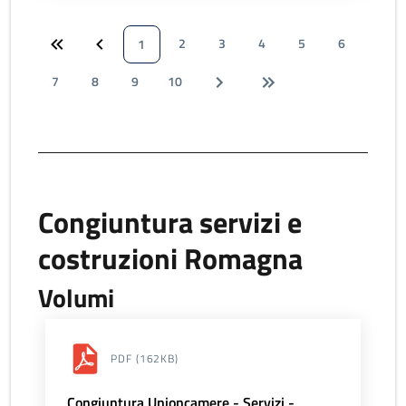
2
3
4
5
6
1
7
8
9
10
Congiuntura servizi e
costruzioni Romagna
Volumi
PDF
(162KB)
Congiuntura Unioncamere - Servizi -