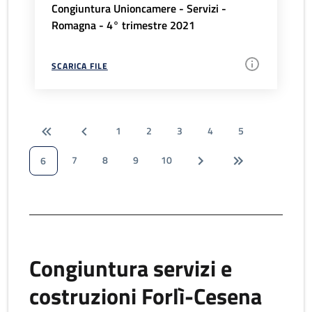
Congiuntura Unioncamere - Servizi -
Romagna - 4° trimestre 2021
SCARICA FILE
1
2
3
4
5
7
8
9
10
6
Congiuntura servizi e
costruzioni Forlì-Cesena