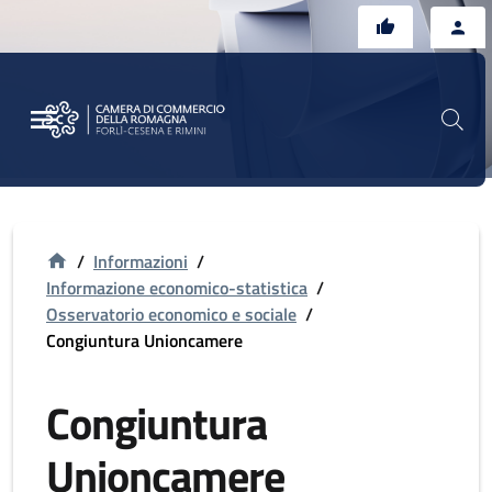
Vai al contenuto principale
Vai al footer
/
Informazioni
/
Informazione economico-statistica
/
Osservatorio economico e sociale
/
Congiuntura Unioncamere
Congiuntura
Unioncamere