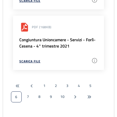
SCARICA FILE
PDF
(168KB)
Congiuntura Unioncamere - Servizi - Forlì-
Cesena - 4° trimestre 2021
SCARICA FILE
1
2
3
4
5
7
8
9
10
6