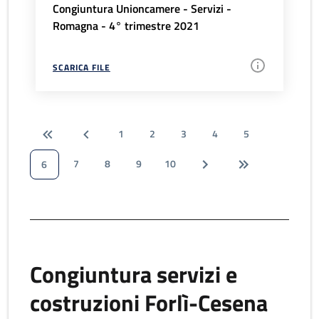
Congiuntura Unioncamere - Servizi -
Romagna - 4° trimestre 2021
SCARICA FILE
1
2
3
4
5
7
8
9
10
6
Congiuntura servizi e
costruzioni Forlì-Cesena