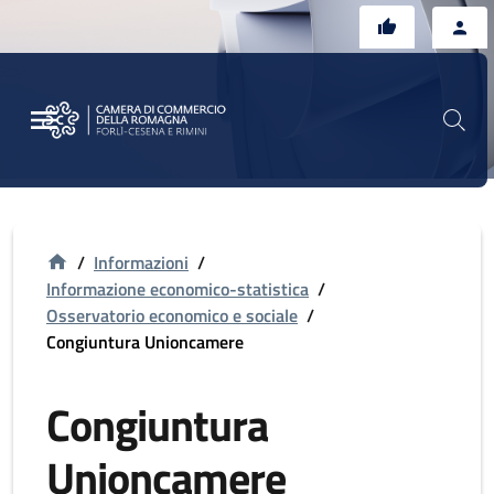
Vai al contenuto principale
Vai al footer
/
Informazioni
/
Informazione economico-statistica
/
Osservatorio economico e sociale
/
Congiuntura Unioncamere
Congiuntura
Unioncamere