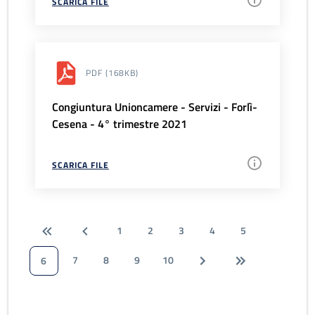
SCARICA FILE
PDF
(168KB)
Congiuntura Unioncamere - Servizi - Forlì-
Cesena - 4° trimestre 2021
SCARICA FILE
1
2
3
4
5
7
8
9
10
6