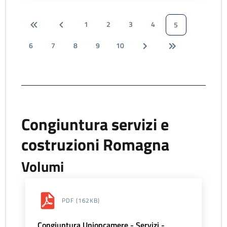
1
2
3
4
5
6
7
8
9
10
Congiuntura servizi e
costruzioni Romagna
Volumi
PDF
(162KB)
Congiuntura Unioncamere - Servizi -