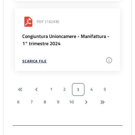
PDF
(162KB)
Congiuntura Unioncamere - Manifattura -
1° trimestre 2024
SCARICA FILE
1
2
4
5
3
6
7
8
9
10