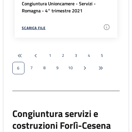
Congiuntura Unioncamere - Servizi -
Romagna - 4° trimestre 2021
SCARICA FILE
1
2
3
4
5
7
8
9
10
6
Congiuntura servizi e
costruzioni Forlì-Cesena