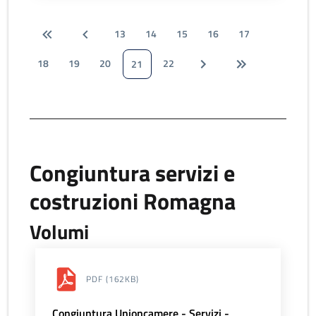
13
14
15
16
17
18
19
20
22
21
Congiuntura servizi e
costruzioni Romagna
Volumi
PDF
(162KB)
Congiuntura Unioncamere - Servizi -