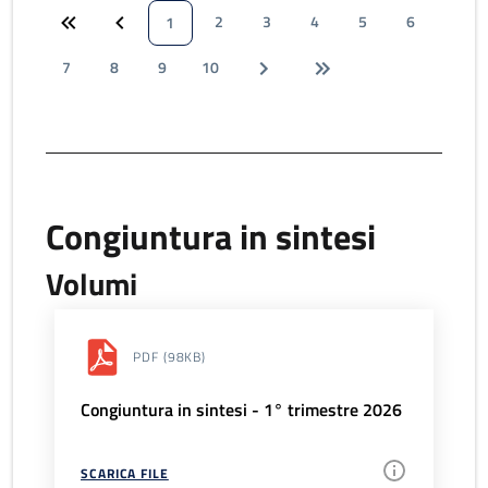
2
3
4
5
6
1
7
8
9
10
Congiuntura in sintesi
Volumi
PDF
(98KB)
Congiuntura in sintesi - 1° trimestre 2026
SCARICA FILE