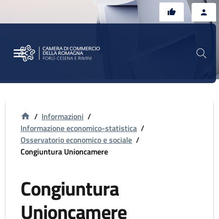
Vai al contenuto principale
Vai al footer
/
Informazioni
/
Informazione economico-statistica
/
Osservatorio economico e sociale
/
Congiuntura Unioncamere
Congiuntura
Unioncamere