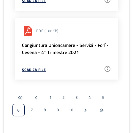
SCARICA FILE
PDF
(168KB)
Congiuntura Unioncamere - Servizi - Forlì-
Cesena - 4° trimestre 2021
SCARICA FILE
1
2
3
4
5
7
8
9
10
6