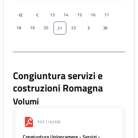
13
14
15
16
17
18
19
20
22
21
Congiuntura servizi e
costruzioni Romagna
Volumi
PDF
(162KB)
Congiuntura Unioncamere - Servizi -