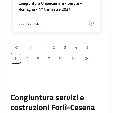
Congiuntura Unioncamere - Servizi -
Romagna - 4° trimestre 2021
SCARICA FILE
1
2
3
4
5
7
8
9
10
6
Congiuntura servizi e
costruzioni Forlì-Cesena