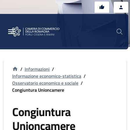
Vai al contenuto principale
Vai al footer
/
Informazioni
/
Informazione economico-statistica
/
Osservatorio economico e sociale
/
Congiuntura Unioncamere
Congiuntura
Unioncamere