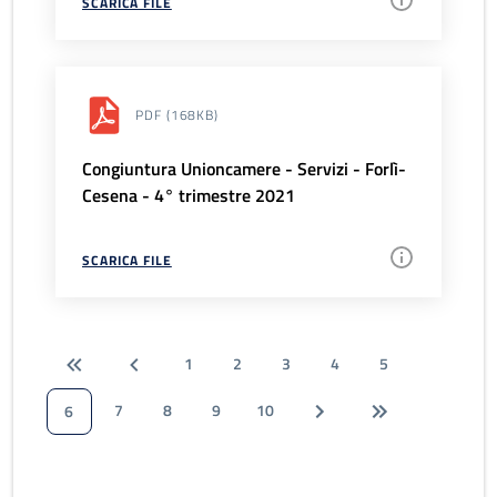
SCARICA FILE
PDF
(168KB)
Congiuntura Unioncamere - Servizi - Forlì-
Cesena - 4° trimestre 2021
SCARICA FILE
1
2
3
4
5
7
8
9
10
6