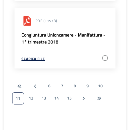
PDF
(115KB)
Congiuntura Unioncamere - Manifattura -
1° trimestre 2018
SCARICA FILE
6
7
8
9
10
12
13
14
15
11