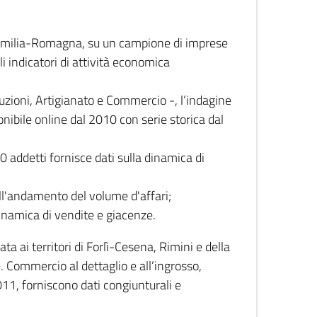
 Emilia-Romagna, su un campione di imprese
i indicatori di attività economica
truzioni, Artigianato e Commercio -, l’indagine
onibile online dal 2010 con serie storica dal
0 addetti fornisce dati sulla dinamica di
ull'andamento del volume d'affari;
inamica di vendite e giacenze.
 ai territori di Forlì-Cesena, Rimini e della
e. Commercio al dettaglio e all’ingrosso,
2011, forniscono dati congiunturali e