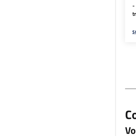
-
t
S
C
Vo