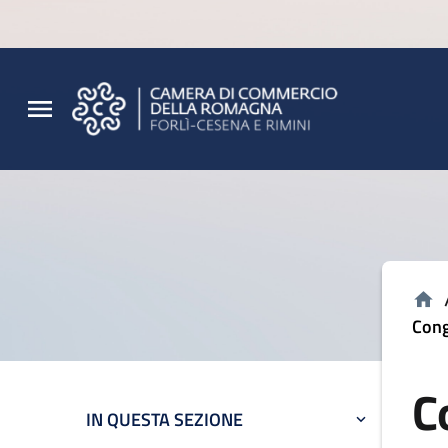
Vai al contenuto principale
Vai al footer
Cong
C
IN QUESTA SEZIONE