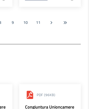
8
9
10
11
PDF
(96KB)
ere
Congiuntura Unioncamere