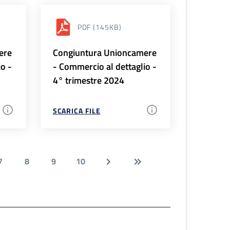
PDF
(145KB)
ere
Congiuntura Unioncamere
io -
- Commercio al dettaglio -
4° trimestre 2024
SCARICA FILE
7
8
9
10