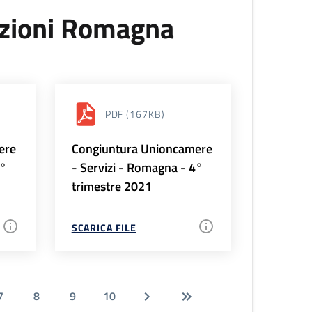
uzioni Romagna
PDF
(167KB)
ere
Congiuntura Unioncamere
1°
- Servizi - Romagna - 4°
trimestre 2021
SCARICA FILE
7
8
9
10