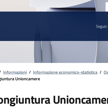
Seguici
/
Informazioni
/
Informazione economico-statistica
/
Os
iuntura Unioncamere
ongiuntura Unioncame