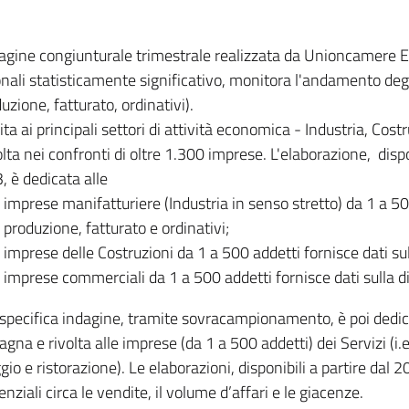
dagine congiunturale trimestrale realizzata da Unioncamere
onali statisticamente significativo, monitora l'andamento degl
uzione, fatturato, ordinativi).
ita ai principali settori di attività economica - Industria, Cos
lta nei confronti di oltre 1.300 imprese. L'elaborazione, disp
, è dedicata alle
imprese manifatturiere (Industria in senso stretto) da 1 a 50
produzione, fatturato e ordinativi;
imprese delle Costruzioni da 1 a 500 addetti fornisce dati s
imprese commerciali da 1 a 500 addetti fornisce dati sulla d
specifica indagine, tramite sovracampionamento, è poi dedicata
na e rivolta alle imprese (da 1 a 500 addetti) dei Servizi (i.
gio e ristorazione). Le elaborazioni, disponibili a partire dal 
nziali circa le vendite, il volume d’affari e le giacenze.