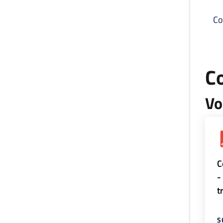
Co
C
Vo
C
-
t
S