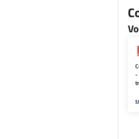
Co
Vo
C
-
t
S