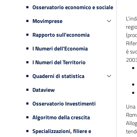
Osservatorio economico e sociale
L’in
Movimprese
regi
Rapporto sull'economia
(prod
Rifer
I Numeri dell'Economia
è svo
2003
I Numeri del Territorio
Quaderni di statistica
Dataview
Osservatorio Investimenti
Una 
Romag
Algoritmo della crescita
Allog
Specializzazioni, filiere e
tende