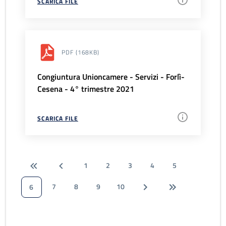
SCARICA FILE
PDF
(168KB)
Congiuntura Unioncamere - Servizi - Forlì-
Cesena - 4° trimestre 2021
SCARICA FILE
1
2
3
4
5
7
8
9
10
6