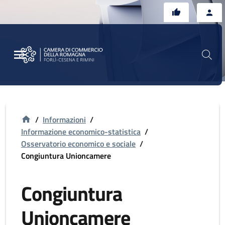
Vai al contenuto principale
Vai al footer
/
Informazioni
/
Informazione economico-statistica
/
Osservatorio economico e sociale
/
Congiuntura Unioncamere
Congiuntura
Unioncamere