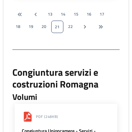
13
14
15
16
17
18
19
20
22
21
Congiuntura servizi e
costruzioni Romagna
Volumi
PDF
(248KB)
Congiuntura Unioncamere - Servizi -