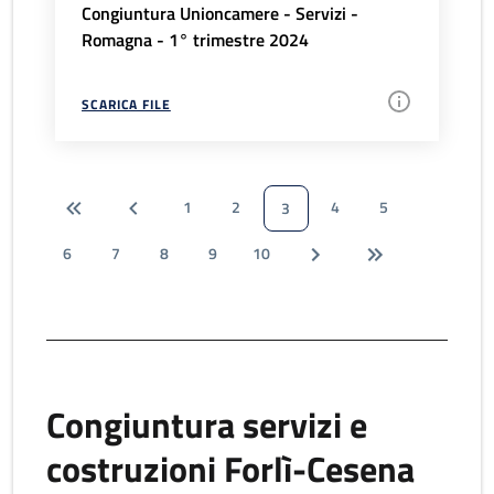
Congiuntura Unioncamere - Servizi -
Romagna - 1° trimestre 2024
SCARICA FILE
1
2
4
5
3
6
7
8
9
10
Congiuntura servizi e
costruzioni Forlì-Cesena