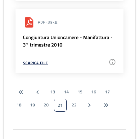
PDF
(39KB)
Congiuntura Unioncamere - Manifattura -
3° trimestre 2010
SCARICA FILE
13
14
15
16
17
18
19
20
22
21