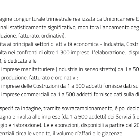
dagine congiunturale trimestrale realizzata da Unioncamere
onali statisticamente significativo, monitora l'andamento degl
uzione, fatturato, ordinativi).
ita ai principali settori di attività economica - Industria, Cos
lta nei confronti di oltre 1.300 imprese. L'elaborazione, disp
, è dedicata alle
imprese manifatturiere (Industria in senso stretto) da 1 a 50
produzione, fatturato e ordinativi;
imprese delle Costruzioni da 1 a 500 addetti fornisce dati s
imprese commerciali da 1 a 500 addetti fornisce dati sulla d
specifica indagine, tramite sovracampionamento, è poi dedicata
na e rivolta alle imprese (da 1 a 500 addetti) dei Servizi (i.
gio e ristorazione). Le elaborazioni, disponibili a partire dal 
nziali circa le vendite, il volume d’affari e le giacenze.