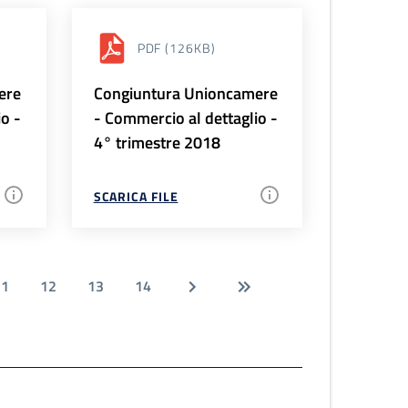
PDF
(126KB)
ere
Congiuntura Unioncamere
io -
- Commercio al dettaglio -
4° trimestre 2018
SCARICA FILE
11
12
13
14