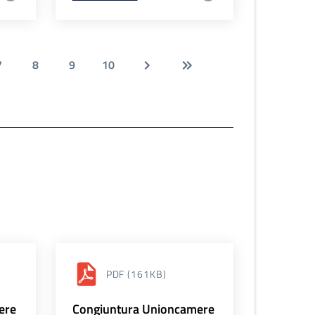
7
8
9
10
PDF
(161KB)
ere
Congiuntura Unioncamere