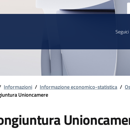
Seguici
/
Informazioni
/
Informazione economico-statistica
/
Os
iuntura Unioncamere
ongiuntura Unioncame