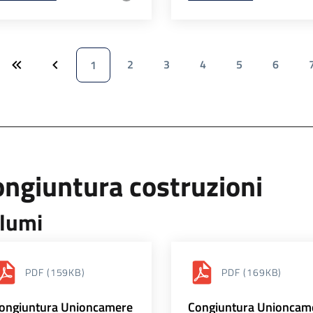
2
3
4
5
6
1
ngiuntura costruzioni
lumi
PDF
(159KB)
PDF
(169KB)
ongiuntura Unioncamere
Congiuntura Unioncam