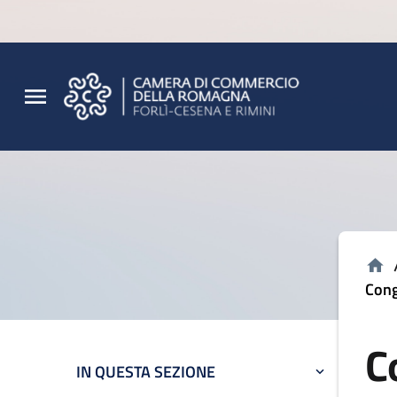
Vai al contenuto principale
Vai al footer
Cong
C
IN QUESTA SEZIONE