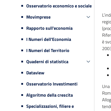
Osservatorio economico e sociale
L’in
Movimprese
regi
Rapporto sull'economia
(prod
Rifer
I Numeri dell'Economia
è svo
2003
I Numeri del Territorio
Quaderni di statistica
Dataview
Osservatorio Investimenti
Una 
Romag
Algoritmo della crescita
Allog
Specializzazioni, filiere e
tende