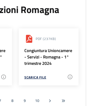
uzioni Romagna
PDF
(237KB)
ere
Congiuntura Unioncamere
2°
- Servizi - Romagna - 1°
trimestre 2024
SCARICA FILE
7
8
9
10