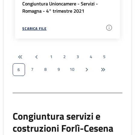
Congiuntura Unioncamere - Servizi -
Romagna - 4° trimestre 2021
SCARICA FILE
1
2
3
4
5
7
8
9
10
6
Congiuntura servizi e
costruzioni Forlì-Cesena