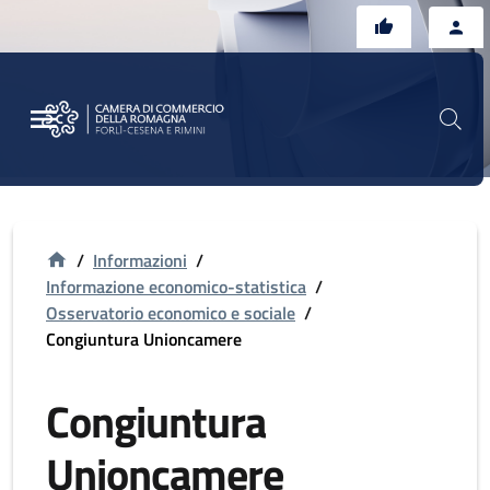
Vai al contenuto principale
Vai al footer
/
Informazioni
/
Informazione economico-statistica
/
Osservatorio economico e sociale
/
Congiuntura Unioncamere
Congiuntura
Unioncamere