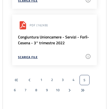
SCARICA FILE
PDF
(162KB)
Congiuntura Unioncamere - Servizi - Forlì-
Cesena - 3° trimestre 2022
SCARICA FILE
1
2
3
4
5
6
7
8
9
10