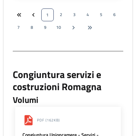
2
3
4
5
6
1
7
8
9
10
Congiuntura servizi e
costruzioni Romagna
Volumi
PDF
(162KB)
Congiuntura Unioncamere - Servizi -