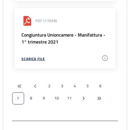
PDF
(170KB)
Congiuntura Unioncamere - Manifattura -
1° trimestre 2021
SCARICA FILE
2
3
4
5
6
8
9
10
11
7