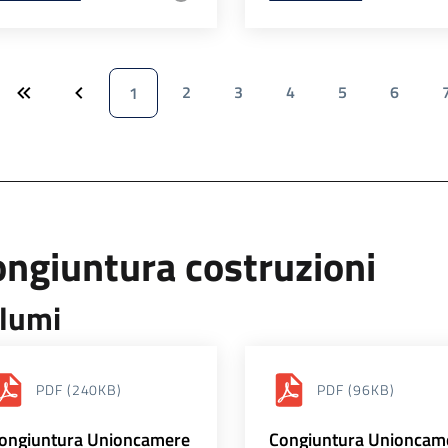
2
3
4
5
6
1
ngiuntura costruzioni
lumi
PDF
(240KB)
PDF
(96KB)
ongiuntura Unioncamere
Congiuntura Unioncam