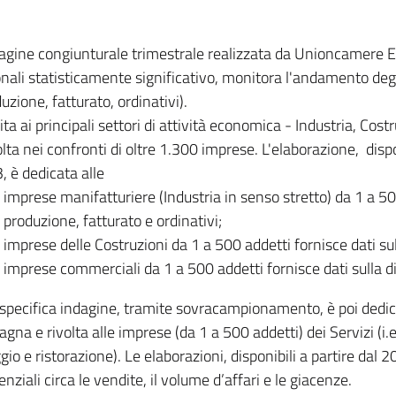
dagine congiunturale trimestrale realizzata da Unioncamere
onali statisticamente significativo, monitora l'andamento degl
uzione, fatturato, ordinativi).
ita ai principali settori di attività economica - Industria, Cos
lta nei confronti di oltre 1.300 imprese. L'elaborazione, disp
, è dedicata alle
imprese manifatturiere (Industria in senso stretto) da 1 a 50
produzione, fatturato e ordinativi;
imprese delle Costruzioni da 1 a 500 addetti fornisce dati s
imprese commerciali da 1 a 500 addetti fornisce dati sulla d
specifica indagine, tramite sovracampionamento, è poi dedicata
na e rivolta alle imprese (da 1 a 500 addetti) dei Servizi (i.
gio e ristorazione). Le elaborazioni, disponibili a partire dal 
nziali circa le vendite, il volume d’affari e le giacenze.