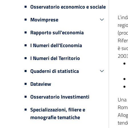
Osservatorio economico e sociale
L’in
Movimprese
regi
Rapporto sull'economia
(prod
Rifer
I Numeri dell'Economia
è svo
2003
I Numeri del Territorio
Quaderni di statistica
Dataview
Osservatorio Investimenti
Una 
Romag
Specializzazioni, filiere e
Allog
monografie tematiche
tende