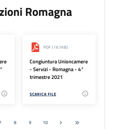
uzioni Romagna
PDF
(167KB)
ere
Congiuntura Unioncamere
1°
- Servizi - Romagna - 4°
trimestre 2021
SCARICA FILE
7
8
9
10