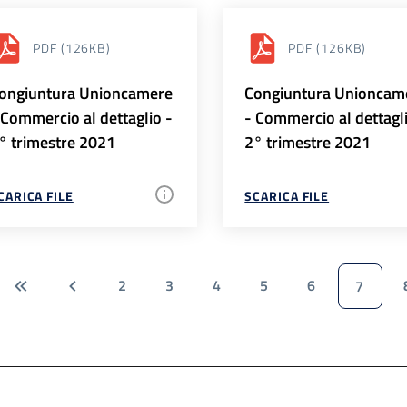
PDF
(126KB)
PDF
(126KB)
ongiuntura Unioncamere
Congiuntura Unioncam
 Commercio al dettaglio -
- Commercio al dettagl
° trimestre 2021
2° trimestre 2021
CARICA FILE
SCARICA FILE
2
3
4
5
6
7