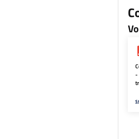
Co
Vo
C
-
t
S