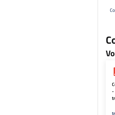
Co
C
Vo
C
-
t
S