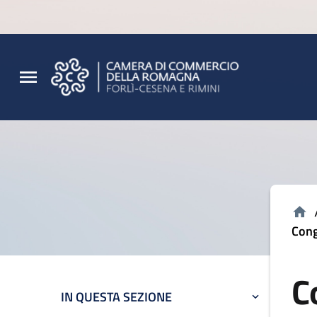
Vai al contenuto principale
Vai al footer
Cong
C
IN QUESTA SEZIONE