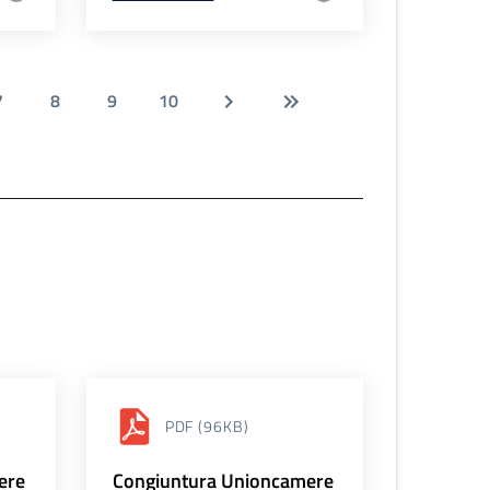
7
8
9
10
PDF
(96KB)
ere
Congiuntura Unioncamere