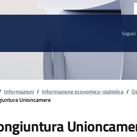
Seguici
/
Informazioni
/
Informazione economico-statistica
/
Os
iuntura Unioncamere
ongiuntura Unioncame