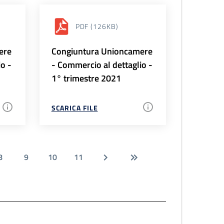
PDF
(126KB)
ere
Congiuntura Unioncamere
io -
- Commercio al dettaglio -
1° trimestre 2021
SCARICA FILE
8
9
10
11