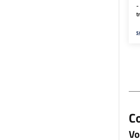
-
t
S
C
Vo