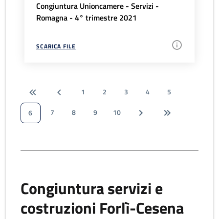
Congiuntura Unioncamere - Servizi -
Romagna - 4° trimestre 2021
SCARICA FILE
1
2
3
4
5
7
8
9
10
6
Congiuntura servizi e
costruzioni Forlì-Cesena