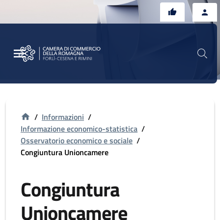
Vai al contenuto principale
Vai al footer
/
Informazioni
/
Informazione economico-statistica
/
Osservatorio economico e sociale
/
Congiuntura Unioncamere
Congiuntura
Unioncamere