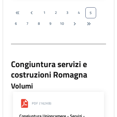
1
2
3
4
5
6
7
8
9
10
Congiuntura servizi e
costruzioni Romagna
Volumi
PDF
(162KB)
Congiuntura Unioncamere - Servizi -