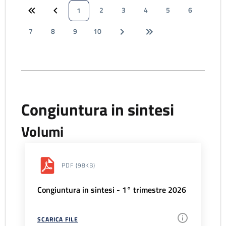
2
3
4
5
6
1
7
8
9
10
Congiuntura in sintesi
Volumi
PDF
(98KB)
Congiuntura in sintesi - 1° trimestre 2026
SCARICA FILE