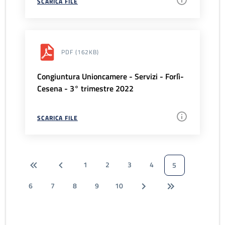
SCARICA FILE
PDF
(162KB)
Congiuntura Unioncamere - Servizi - Forlì-
Cesena - 3° trimestre 2022
SCARICA FILE
1
2
3
4
5
6
7
8
9
10