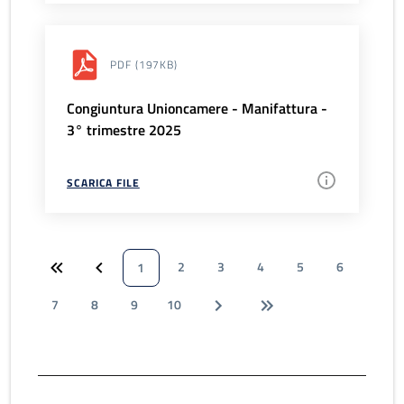
PDF
(197KB)
Congiuntura Unioncamere - Manifattura -
3° trimestre 2025
SCARICA FILE
2
3
4
5
6
1
7
8
9
10