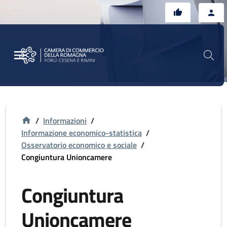
Vai al contenuto principale
Vai al footer
/
Informazioni
/
Informazione economico-statistica
/
Osservatorio economico e sociale
/
Congiuntura Unioncamere
Congiuntura
Unioncamere