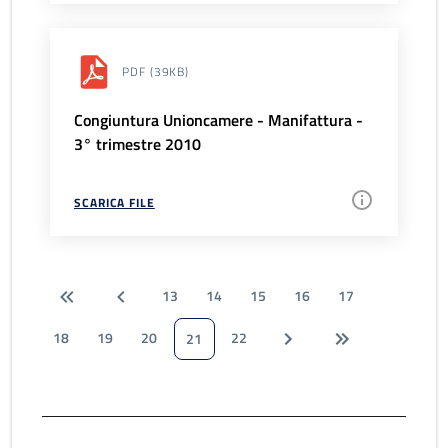
PDF
(39KB)
Congiuntura Unioncamere - Manifattura -
3° trimestre 2010
SCARICA FILE
13
14
15
16
17
18
19
20
22
21