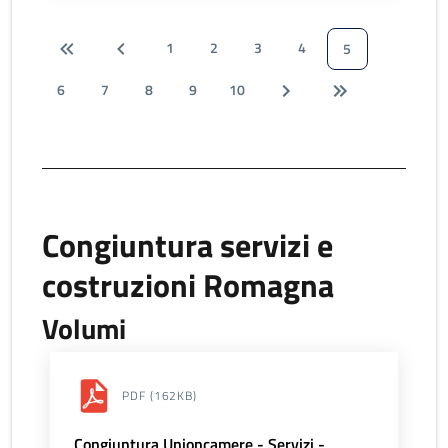
1
2
3
4
5
6
7
8
9
10
Congiuntura servizi e
costruzioni Romagna
Volumi
PDF
(162KB)
Congiuntura Unioncamere - Servizi -