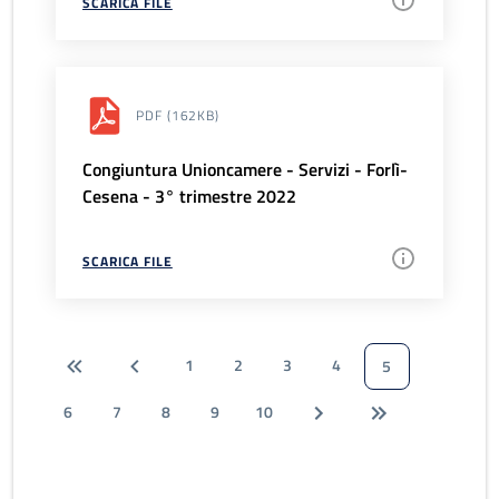
SCARICA FILE
PDF
(162KB)
Congiuntura Unioncamere - Servizi - Forlì-
Cesena - 3° trimestre 2022
SCARICA FILE
1
2
3
4
5
6
7
8
9
10