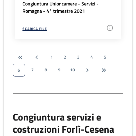
Congiuntura Unioncamere - Servizi -
Romagna - 4° trimestre 2021
SCARICA FILE
1
2
3
4
5
7
8
9
10
6
Congiuntura servizi e
costruzioni Forlì-Cesena