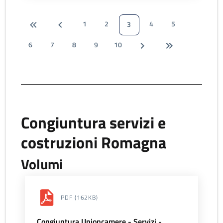
1
2
4
5
3
6
7
8
9
10
Congiuntura servizi e
costruzioni Romagna
Volumi
PDF
(162KB)
Congiuntura Unioncamere - Servizi -