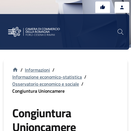
Vai al contenuto principale
Vai al footer
/
Informazioni
/
Informazione economico-statistica
/
Osservatorio economico e sociale
/
Congiuntura Unioncamere
Congiuntura
Unioncamere