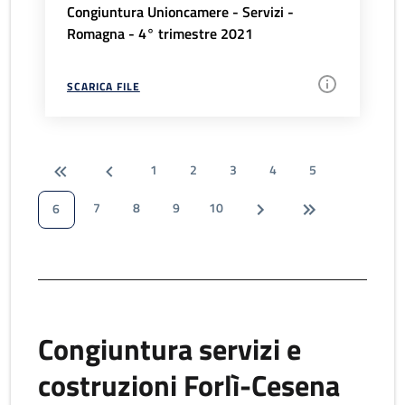
Congiuntura Unioncamere - Servizi -
Romagna - 4° trimestre 2021
SCARICA FILE
1
2
3
4
5
7
8
9
10
6
Congiuntura servizi e
costruzioni Forlì-Cesena