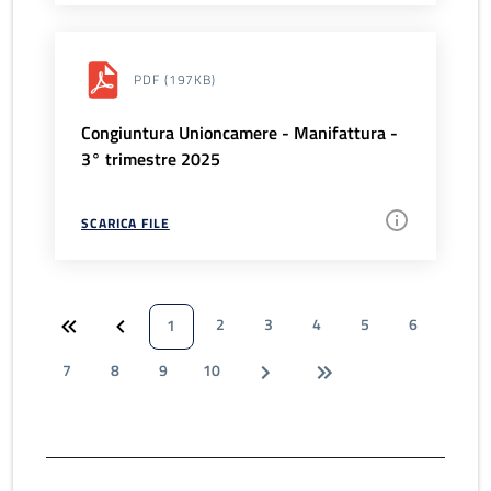
PDF
(197KB)
Congiuntura Unioncamere - Manifattura -
3° trimestre 2025
SCARICA FILE
2
3
4
5
6
1
7
8
9
10