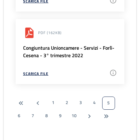
SCARICA FILE
PDF
(162KB)
Congiuntura Unioncamere - Servizi - Forlì-
Cesena - 3° trimestre 2022
SCARICA FILE
1
2
3
4
5
6
7
8
9
10