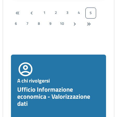
1
2
3
4
5
6
7
8
9
10
A chi rivolgersi
Ufficio Informazione
economica - Valorizzazione
dati