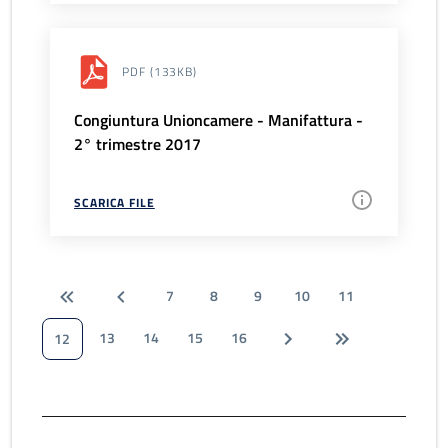
PDF
(133KB)
Congiuntura Unioncamere - Manifattura -
2° trimestre 2017
SCARICA FILE
7
8
9
10
11
13
14
15
16
12