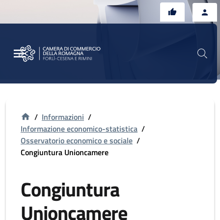
Vai al contenuto principale
Vai al footer
/
Informazioni
/
Informazione economico-statistica
/
Osservatorio economico e sociale
/
Congiuntura Unioncamere
Congiuntura
Unioncamere