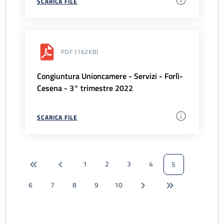
SCARICA FILE
PDF
(162KB)
Congiuntura Unioncamere - Servizi - Forlì-
Cesena - 3° trimestre 2022
SCARICA FILE
1
2
3
4
5
6
7
8
9
10