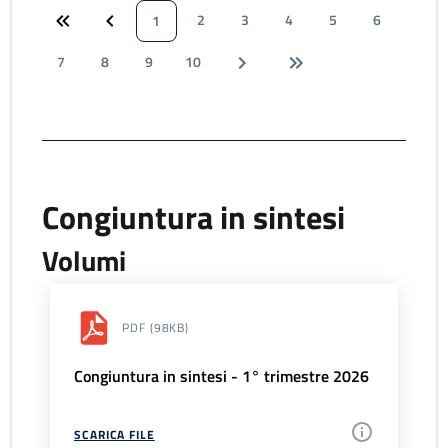
2
3
4
5
6
1
7
8
9
10
Congiuntura in sintesi
Volumi
PDF
(98KB)
Congiuntura in sintesi - 1° trimestre 2026
SCARICA FILE