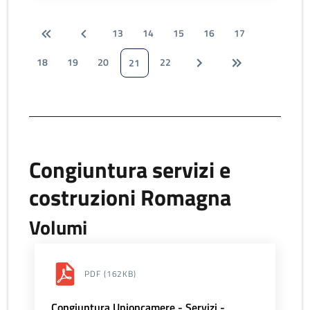
13
14
15
16
17
18
19
20
22
21
Congiuntura servizi e
costruzioni Romagna
Volumi
PDF
(162KB)
Congiuntura Unioncamere - Servizi -