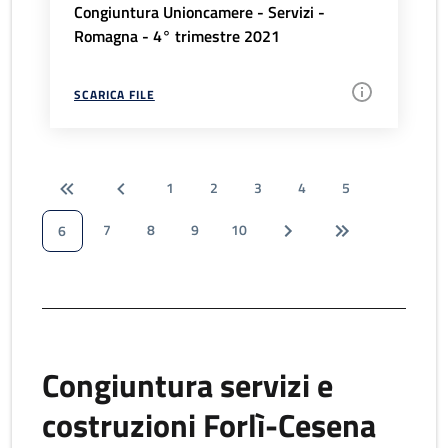
Congiuntura Unioncamere - Servizi -
Romagna - 4° trimestre 2021
SCARICA FILE
1
2
3
4
5
7
8
9
10
6
Congiuntura servizi e
costruzioni Forlì-Cesena