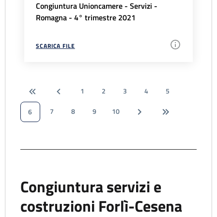
Congiuntura Unioncamere - Servizi -
Romagna - 4° trimestre 2021
SCARICA FILE
1
2
3
4
5
7
8
9
10
6
Congiuntura servizi e
costruzioni Forlì-Cesena