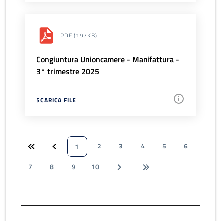
PDF
(197KB)
Congiuntura Unioncamere - Manifattura -
3° trimestre 2025
SCARICA FILE
2
3
4
5
6
1
7
8
9
10