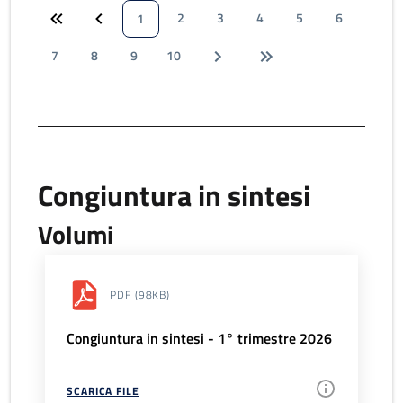
2
3
4
5
6
1
7
8
9
10
Congiuntura in sintesi
Volumi
PDF
(98KB)
Congiuntura in sintesi - 1° trimestre 2026
SCARICA FILE