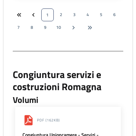
2
3
4
5
6
1
7
8
9
10
Congiuntura servizi e
costruzioni Romagna
Volumi
PDF
(162KB)
Congiuntura Unioncamere - Servizi -