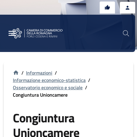
Vai al contenuto principale
Vai al footer
/
Informazioni
/
Informazione economico-statistica
/
Osservatorio economico e sociale
/
Congiuntura Unioncamere
Congiuntura
Unioncamere