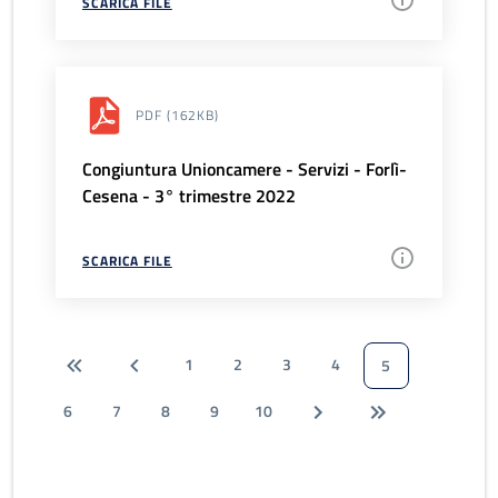
SCARICA FILE
PDF
(162KB)
Congiuntura Unioncamere - Servizi - Forlì-
Cesena - 3° trimestre 2022
SCARICA FILE
1
2
3
4
5
6
7
8
9
10