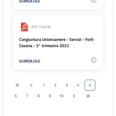
SCARICA FILE
PDF
(162KB)
Congiuntura Unioncamere - Servizi - Forlì-
Cesena - 3° trimestre 2022
SCARICA FILE
1
2
3
4
5
6
7
8
9
10