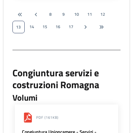
8
9
10
11
12
14
15
16
17
13
Congiuntura servizi e
costruzioni Romagna
Volumi
PDF
(161KB)
Congiuntura Unioncamere - Servizi -