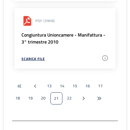
PDF
(39KB)
Congiuntura Unioncamere - Manifattura -
3° trimestre 2010
SCARICA FILE
13
14
15
16
17
18
19
20
22
21