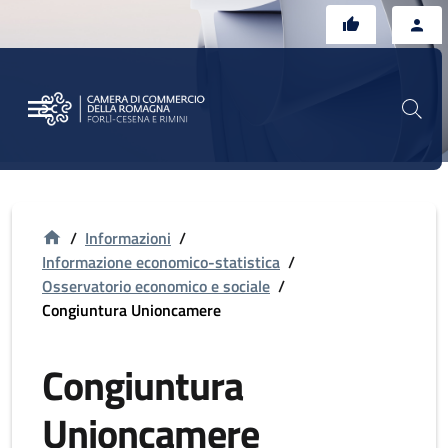
Vai al contenuto principale
Vai al footer
/
Informazioni
/
Informazione economico-statistica
/
Osservatorio economico e sociale
/
Congiuntura Unioncamere
Congiuntura
Unioncamere