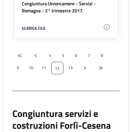
Congiuntura Unioncamere - Servizi -
Romagna - 2° trimestre 2017
SCARICA FILE
4
5
6
7
8
9
10
11
13
12
Congiuntura servizi e
costruzioni Forlì-Cesena