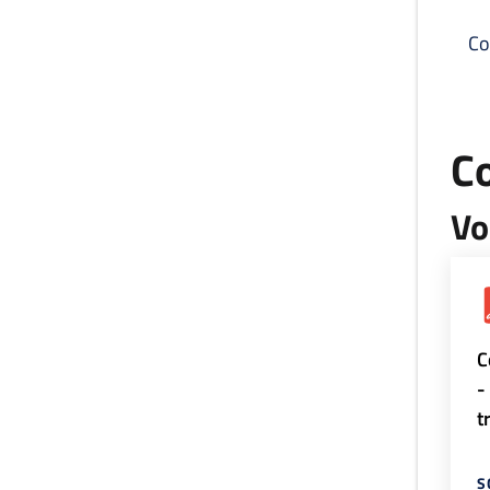
Co
C
Vo
C
-
t
S