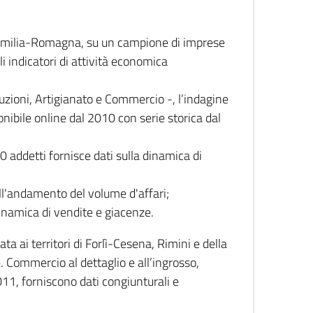
 Emilia-Romagna, su un campione di imprese
i indicatori di attività economica
truzioni, Artigianato e Commercio -, l’indagine
onibile online dal 2010 con serie storica dal
0 addetti fornisce dati sulla dinamica di
ull'andamento del volume d'affari;
inamica di vendite e giacenze.
 ai territori di Forlì-Cesena, Rimini e della
e. Commercio al dettaglio e all’ingrosso,
2011, forniscono dati congiunturali e