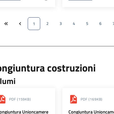
2
3
4
5
6
1
ngiuntura costruzioni
lumi
PDF
(159KB)
PDF
(169KB)
ongiuntura Unioncamere
Congiuntura Unioncam