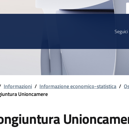
Seguici
/
Informazioni
/
Informazione economico-statistica
/
Os
iuntura Unioncamere
ongiuntura Unioncame