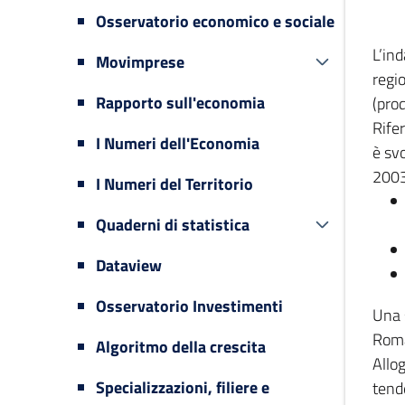
Osservatorio economico e sociale
L’in
Movimprese
regi
Rapporto sull'economia
(prod
Rifer
I Numeri dell'Economia
è svo
2003
I Numeri del Territorio
Quaderni di statistica
Dataview
Osservatorio Investimenti
Una 
Romag
Algoritmo della crescita
Allog
Specializzazioni, filiere e
tende