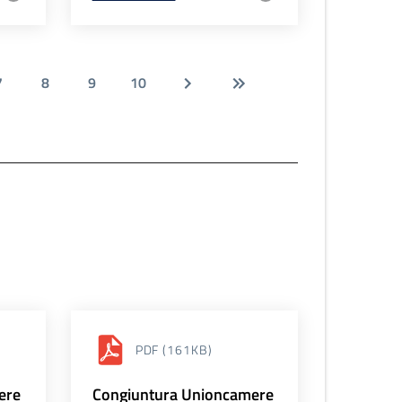
7
8
9
10
PDF
(161KB)
ere
Congiuntura Unioncamere