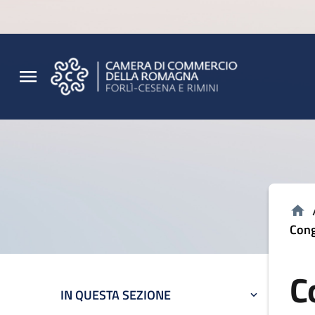
Vai al contenuto principale
Vai al footer
Cong
C
IN QUESTA SEZIONE