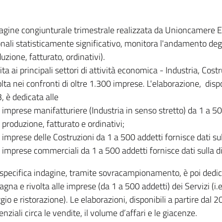
dagine congiunturale trimestrale realizzata da Unioncamere
onali statisticamente significativo, monitora l'andamento degl
uzione, fatturato, ordinativi).
ita ai principali settori di attività economica - Industria, Cos
lta nei confronti di oltre 1.300 imprese. L'elaborazione, disp
, è dedicata alle
imprese manifatturiere (Industria in senso stretto) da 1 a 50
produzione, fatturato e ordinativi;
imprese delle Costruzioni da 1 a 500 addetti fornisce dati s
imprese commerciali da 1 a 500 addetti fornisce dati sulla d
specifica indagine, tramite sovracampionamento, è poi dedicata
na e rivolta alle imprese (da 1 a 500 addetti) dei Servizi (i.
gio e ristorazione). Le elaborazioni, disponibili a partire dal 
nziali circa le vendite, il volume d’affari e le giacenze.