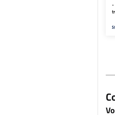
-
t
S
C
Vo