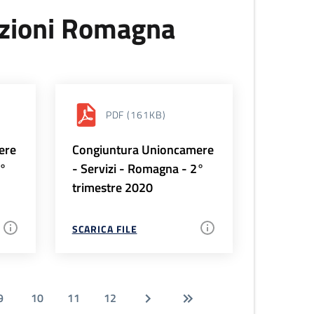
uzioni Romagna
PDF
(161KB)
ere
Congiuntura Unioncamere
3°
- Servizi - Romagna - 2°
trimestre 2020
SCARICA FILE
9
10
11
12