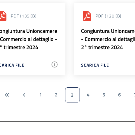
PDF
(135KB)
PDF
(120KB)
ongiuntura Unioncamere
Congiuntura Unioncam
 Commercio al dettaglio -
- Commercio al dettagl
° trimestre 2024
2° trimestre 2024
CARICA FILE
SCARICA FILE
1
2
4
5
6
3