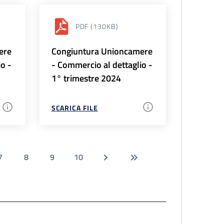
PDF
(130KB)
ere
Congiuntura Unioncamere
io -
- Commercio al dettaglio -
1° trimestre 2024
SCARICA FILE
7
8
9
10