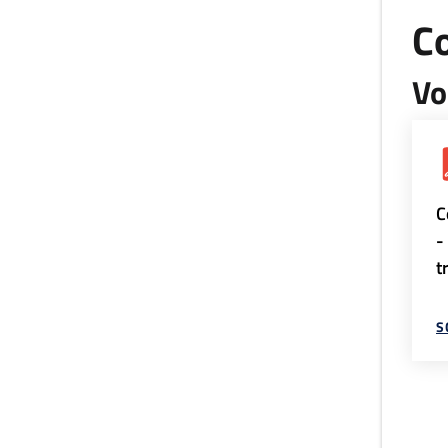
Co
Vo
C
-
t
S