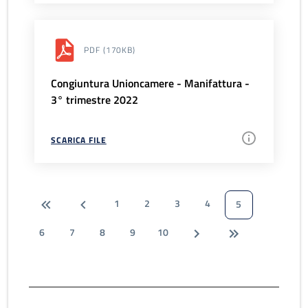
PDF
(170KB)
Congiuntura Unioncamere - Manifattura -
3° trimestre 2022
SCARICA FILE
1
2
3
4
5
6
7
8
9
10