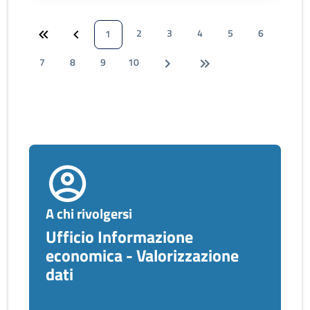
2
3
4
5
6
1
7
8
9
10
A chi rivolgersi
Ufficio Informazione
economica - Valorizzazione
dati