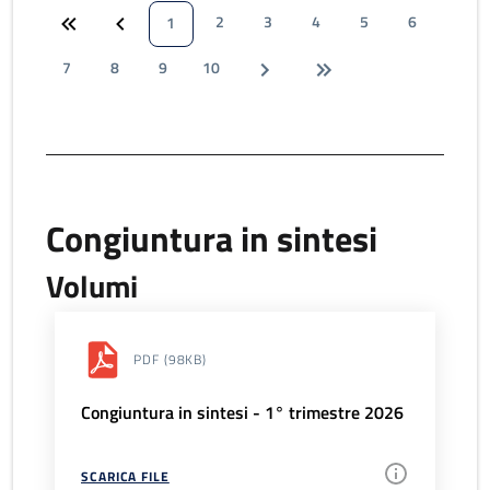
2
3
4
5
6
1
7
8
9
10
Congiuntura in sintesi
Volumi
PDF
(98KB)
Congiuntura in sintesi - 1° trimestre 2026
SCARICA FILE