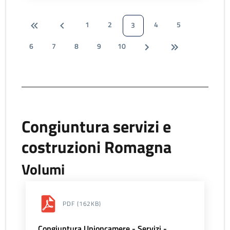
1
2
4
5
3
6
7
8
9
10
Congiuntura servizi e
costruzioni Romagna
Volumi
PDF
(162KB)
Congiuntura Unioncamere - Servizi -