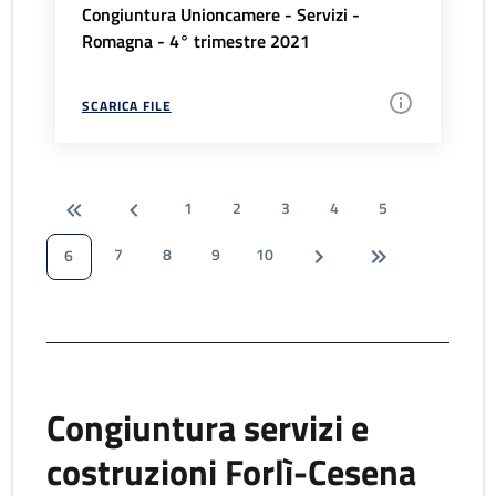
Congiuntura Unioncamere - Servizi -
Romagna - 4° trimestre 2021
SCARICA FILE
1
2
3
4
5
7
8
9
10
6
Congiuntura servizi e
costruzioni Forlì-Cesena