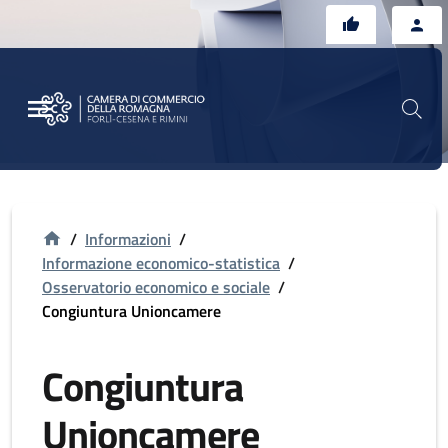
Vai al contenuto principale
Vai al footer
/
Informazioni
/
Informazione economico-statistica
/
Osservatorio economico e sociale
/
Congiuntura Unioncamere
Congiuntura
Unioncamere