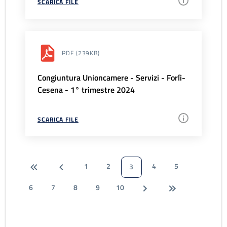
SCARICA FILE
PDF
(239KB)
Congiuntura Unioncamere - Servizi - Forlì-
Cesena - 1° trimestre 2024
SCARICA FILE
1
2
4
5
3
6
7
8
9
10