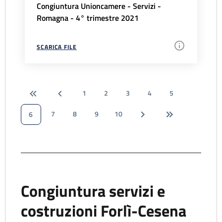
Congiuntura Unioncamere - Servizi -
Romagna - 4° trimestre 2021
SCARICA FILE
1
2
3
4
5
7
8
9
10
6
Congiuntura servizi e
costruzioni Forlì-Cesena