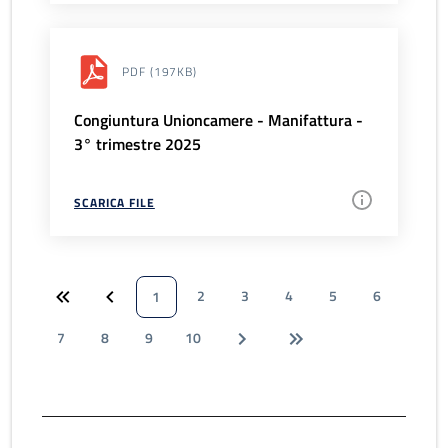
PDF
(197KB)
Congiuntura Unioncamere - Manifattura -
3° trimestre 2025
SCARICA FILE
2
3
4
5
6
1
7
8
9
10