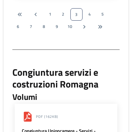
1
2
4
5
3
6
7
8
9
10
Congiuntura servizi e
costruzioni Romagna
Volumi
PDF
(162KB)
Congiuntura Unioncamere - Servizi -