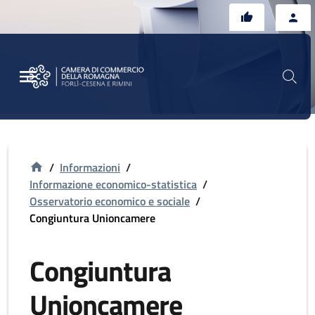
Vai al contenuto principale
Vai al footer
/
Informazioni
/
Informazione economico-statistica
/
Osservatorio economico e sociale
/
Congiuntura Unioncamere
Congiuntura
Unioncamere