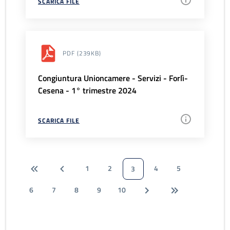
SCARICA FILE
PDF
(239KB)
Congiuntura Unioncamere - Servizi - Forlì-
Cesena - 1° trimestre 2024
SCARICA FILE
1
2
4
5
3
6
7
8
9
10