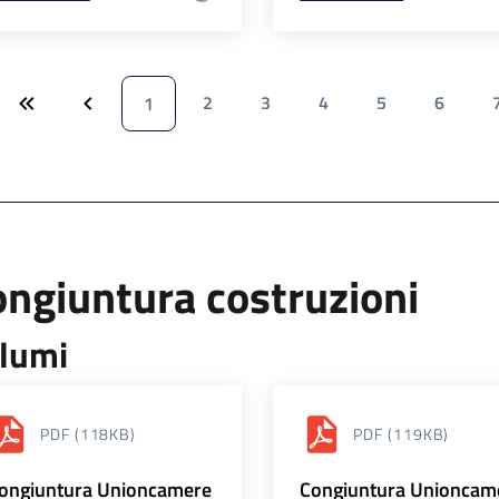
2
3
4
5
6
1
ngiuntura costruzioni
lumi
PDF
(118KB)
PDF
(119KB)
ongiuntura Unioncamere
Congiuntura Unioncam