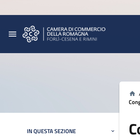
Vai al contenuto principale
Vai al footer
Cong
C
IN QUESTA SEZIONE