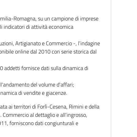
 Emilia-Romagna, su un campione di imprese
i indicatori di attività economica
truzioni, Artigianato e Commercio -, l’indagine
onibile online dal 2010 con serie storica dal
0 addetti fornisce dati sulla dinamica di
ull'andamento del volume d'affari;
inamica di vendite e giacenze.
 ai territori di Forlì-Cesena, Rimini e della
e. Commercio al dettaglio e all’ingrosso,
2011, forniscono dati congiunturali e