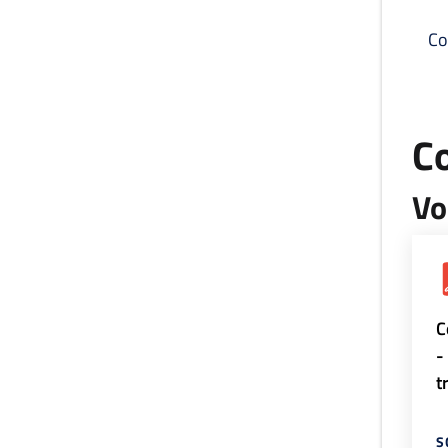
Co
C
Vo
C
-
t
S