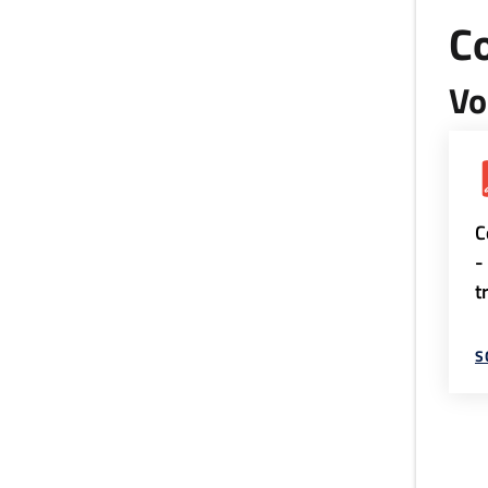
Co
Vo
C
-
t
S