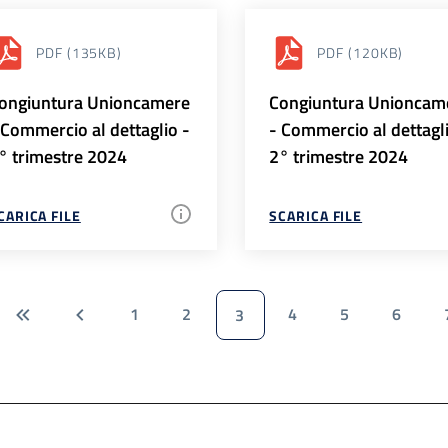
PDF
(135KB)
PDF
(120KB)
ongiuntura Unioncamere
Congiuntura Unioncam
 Commercio al dettaglio -
- Commercio al dettagl
° trimestre 2024
2° trimestre 2024
CARICA FILE
SCARICA FILE
1
2
4
5
6
3