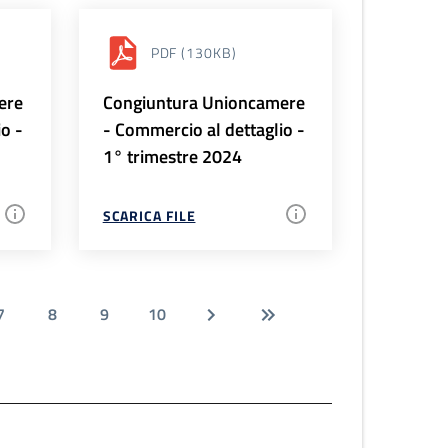
PDF
(130KB)
ere
Congiuntura Unioncamere
io -
- Commercio al dettaglio -
1° trimestre 2024
SCARICA FILE
7
8
9
10