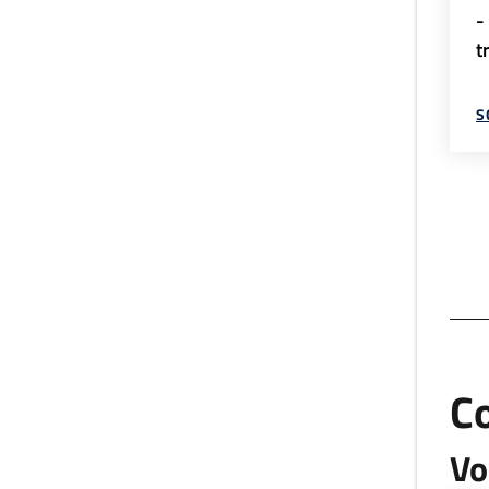
-
t
S
C
Vo