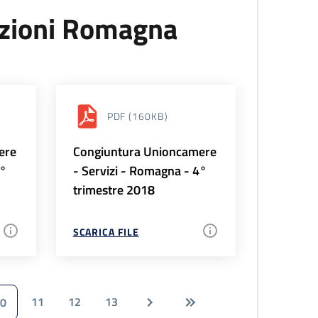
uzioni Romagna
PDF
(160KB)
ere
Congiuntura Unioncamere
1°
- Servizi - Romagna - 4°
trimestre 2018
SCARICA FILE
11
12
13
0