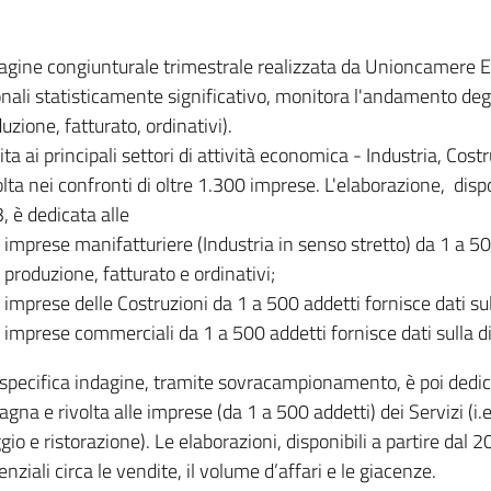
dagine congiunturale trimestrale realizzata da Unioncamere
onali statisticamente significativo, monitora l'andamento degl
uzione, fatturato, ordinativi).
ita ai principali settori di attività economica - Industria, Cos
lta nei confronti di oltre 1.300 imprese. L'elaborazione, disp
, è dedicata alle
imprese manifatturiere (Industria in senso stretto) da 1 a 50
produzione, fatturato e ordinativi;
imprese delle Costruzioni da 1 a 500 addetti fornisce dati s
imprese commerciali da 1 a 500 addetti fornisce dati sulla d
specifica indagine, tramite sovracampionamento, è poi dedicata
na e rivolta alle imprese (da 1 a 500 addetti) dei Servizi (i.
gio e ristorazione). Le elaborazioni, disponibili a partire dal 
nziali circa le vendite, il volume d’affari e le giacenze.