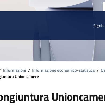
Seguici
/
Informazioni
/
Informazione economico-statistica
/
Os
iuntura Unioncamere
ongiuntura Unioncame