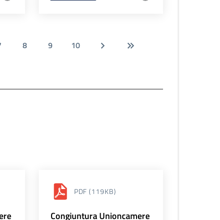
7
8
9
10
PDF
(119KB)
ere
Congiuntura Unioncamere