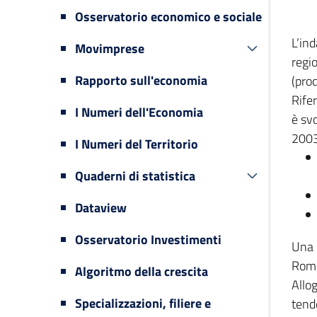
Osservatorio economico e sociale
L’in
Movimprese
regi
Rapporto sull'economia
(prod
Rifer
I Numeri dell'Economia
è svo
2003
I Numeri del Territorio
Quaderni di statistica
Dataview
Osservatorio Investimenti
Una 
Romag
Algoritmo della crescita
Allog
Specializzazioni, filiere e
tende