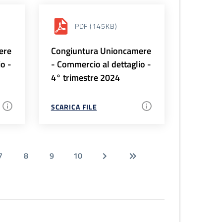
PDF
(145KB)
ere
Congiuntura Unioncamere
io -
- Commercio al dettaglio -
4° trimestre 2024
SCARICA FILE
7
8
9
10