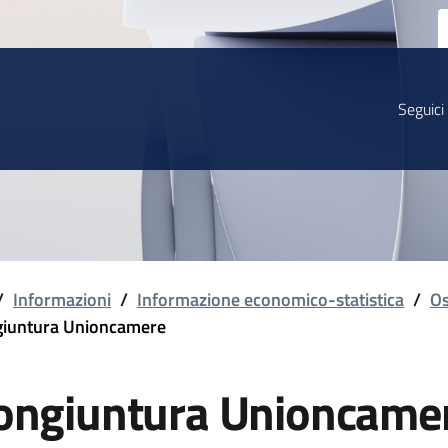
Seguici
/
Informazioni
/
Informazione economico-statistica
/
Os
iuntura Unioncamere
ongiuntura Unioncame