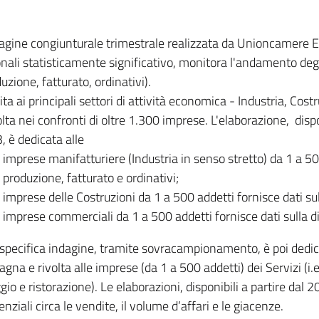
dagine congiunturale trimestrale realizzata da Unioncamere
onali statisticamente significativo, monitora l'andamento degl
uzione, fatturato, ordinativi).
ita ai principali settori di attività economica - Industria, Cos
lta nei confronti di oltre 1.300 imprese. L'elaborazione, disp
, è dedicata alle
imprese manifatturiere (Industria in senso stretto) da 1 a 50
produzione, fatturato e ordinativi;
imprese delle Costruzioni da 1 a 500 addetti fornisce dati s
imprese commerciali da 1 a 500 addetti fornisce dati sulla d
specifica indagine, tramite sovracampionamento, è poi dedicata
na e rivolta alle imprese (da 1 a 500 addetti) dei Servizi (i.
gio e ristorazione). Le elaborazioni, disponibili a partire dal 
nziali circa le vendite, il volume d’affari e le giacenze.