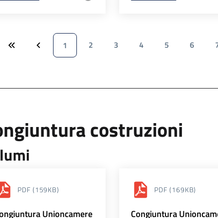
2
3
4
5
6
1
ngiuntura costruzioni
lumi
PDF
(159KB)
PDF
(169KB)
ongiuntura Unioncamere
Congiuntura Unioncam