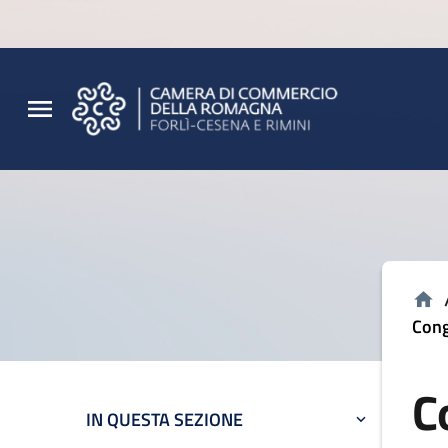
Vai al contenuto principale
Vai al footer
Cong
C
IN QUESTA SEZIONE