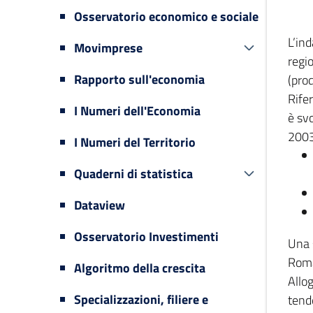
Osservatorio economico e sociale
L’in
Movimprese
regi
Rapporto sull'economia
(prod
Rifer
I Numeri dell'Economia
è svo
2003
I Numeri del Territorio
Quaderni di statistica
Dataview
Osservatorio Investimenti
Una 
Romag
Algoritmo della crescita
Allog
Specializzazioni, filiere e
tende