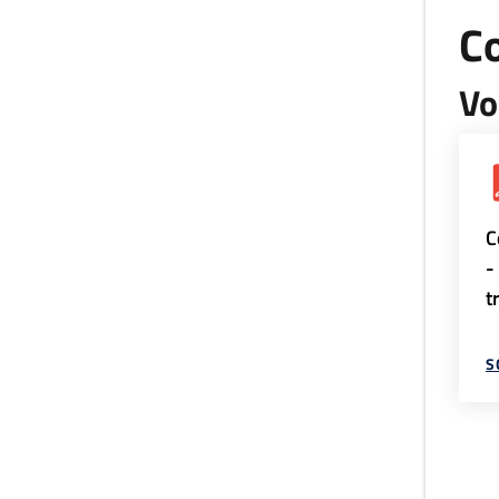
Co
Vo
C
-
t
S