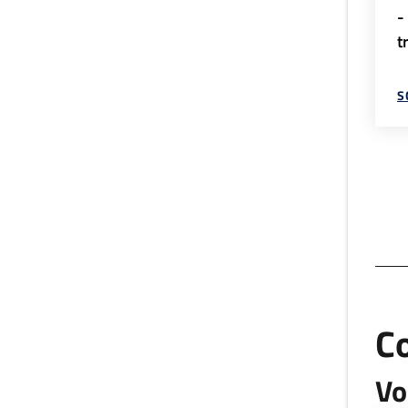
-
t
S
C
Vo