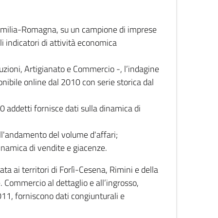
 Emilia-Romagna, su un campione di imprese
i indicatori di attività economica
truzioni, Artigianato e Commercio -, l’indagine
onibile online dal 2010 con serie storica dal
0 addetti fornisce dati sulla dinamica di
ull'andamento del volume d'affari;
inamica di vendite e giacenze.
 ai territori di Forlì-Cesena, Rimini e della
e. Commercio al dettaglio e all’ingrosso,
2011, forniscono dati congiunturali e