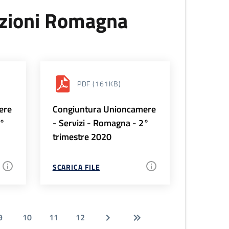
uzioni Romagna
PDF
(161KB)
ere
Congiuntura Unioncamere
3°
- Servizi - Romagna - 2°
trimestre 2020
SCARICA FILE
9
10
11
12