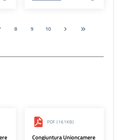
7
8
9
10
PDF
(161KB)
ere
Congiuntura Unioncamere