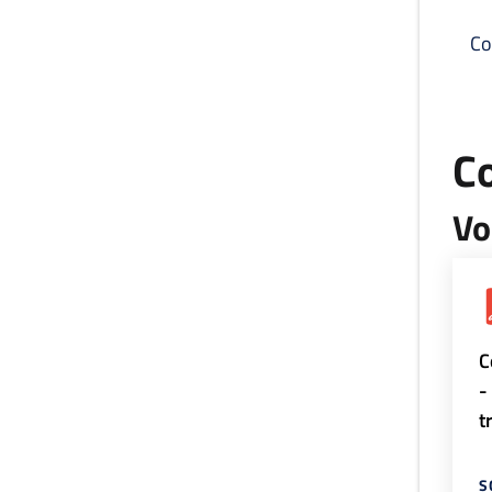
Co
C
Vo
C
-
t
S