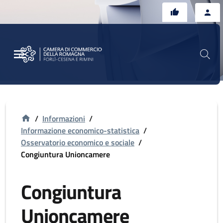
Vai al contenuto principale
Vai al footer
/
Informazioni
/
Informazione economico-statistica
/
Osservatorio economico e sociale
/
Congiuntura Unioncamere
Congiuntura
Unioncamere