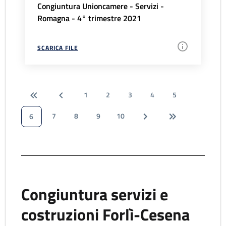
Congiuntura Unioncamere - Servizi -
Romagna - 4° trimestre 2021
SCARICA FILE
1
2
3
4
5
7
8
9
10
6
Congiuntura servizi e
costruzioni Forlì-Cesena