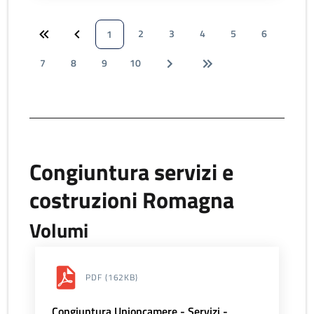
2
3
4
5
6
1
7
8
9
10
Congiuntura servizi e
costruzioni Romagna
Volumi
PDF
(162KB)
Congiuntura Unioncamere - Servizi -