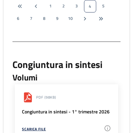
1
2
3
5
4
6
7
8
9
10
Congiuntura in sintesi
Volumi
PDF
(98KB)
Congiuntura in sintesi - 1° trimestre 2026
SCARICA FILE