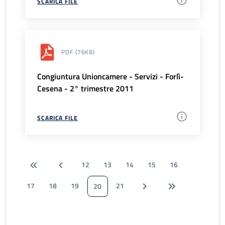
SCARICA FILE
PDF
(76KB)
Congiuntura Unioncamere - Servizi - Forlì-
Cesena - 2° trimestre 2011
SCARICA FILE
12
13
14
15
16
17
18
19
21
20