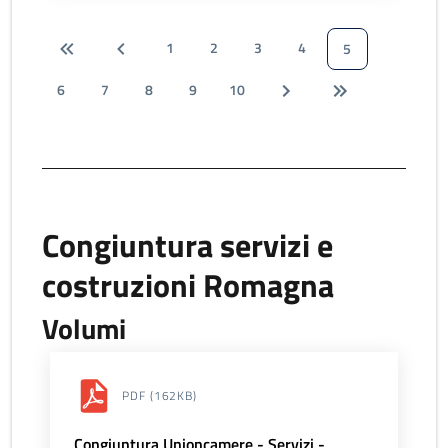
1
2
3
4
5
6
7
8
9
10
Congiuntura servizi e
costruzioni Romagna
Volumi
PDF
(162KB)
Congiuntura Unioncamere - Servizi -