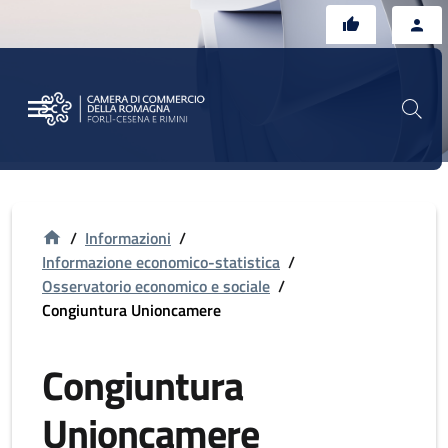
Vai al contenuto principale
Vai al footer
/
Informazioni
/
Informazione economico-statistica
/
Osservatorio economico e sociale
/
Congiuntura Unioncamere
Congiuntura
Unioncamere