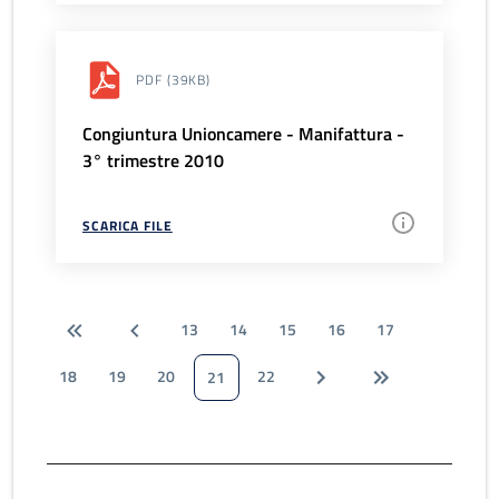
PDF
(39KB)
Congiuntura Unioncamere - Manifattura -
3° trimestre 2010
SCARICA FILE
13
14
15
16
17
18
19
20
22
21