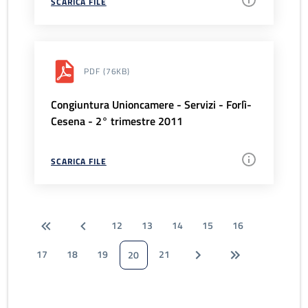
SCARICA FILE
PDF
(76KB)
Congiuntura Unioncamere - Servizi - Forlì-
Cesena - 2° trimestre 2011
SCARICA FILE
12
13
14
15
16
17
18
19
21
20