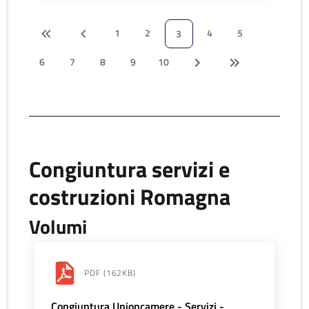
1
2
4
5
3
6
7
8
9
10
Congiuntura servizi e
costruzioni Romagna
Volumi
PDF
(162KB)
Congiuntura Unioncamere - Servizi -