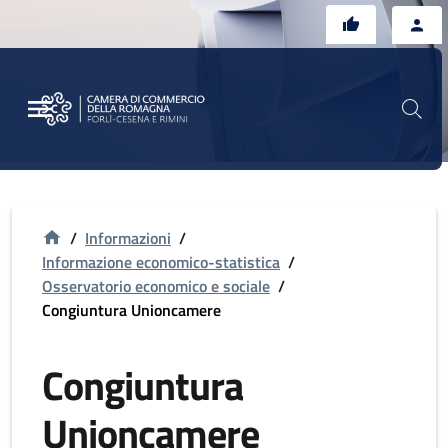
Vai al contenuto principale
Vai al footer
/
Informazioni
/
Informazione economico-statistica
/
Osservatorio economico e sociale
/
Congiuntura Unioncamere
Congiuntura
Unioncamere