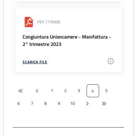
PDF
(170KB)
Congiuntura Unioncamere - Manifattura -
2° trimestre 2023
SCARICA FILE
1
2
3
5
4
6
7
8
9
10