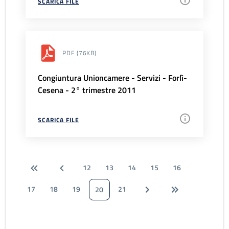
SCARICA FILE
PDF
(76KB)
Congiuntura Unioncamere - Servizi - Forlì-
Cesena - 2° trimestre 2011
SCARICA FILE
12
13
14
15
16
17
18
19
21
20