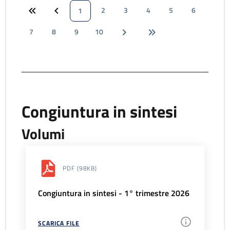
2
3
4
5
6
1
7
8
9
10
Congiuntura in sintesi
Volumi
PDF
(98KB)
Congiuntura in sintesi - 1° trimestre 2026
SCARICA FILE