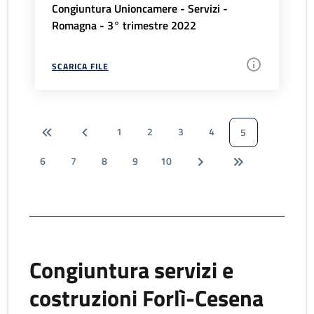
Congiuntura Unioncamere - Servizi -
Romagna - 3° trimestre 2022
SCARICA FILE
1
2
3
4
5
6
7
8
9
10
Congiuntura servizi e
costruzioni Forlì-Cesena