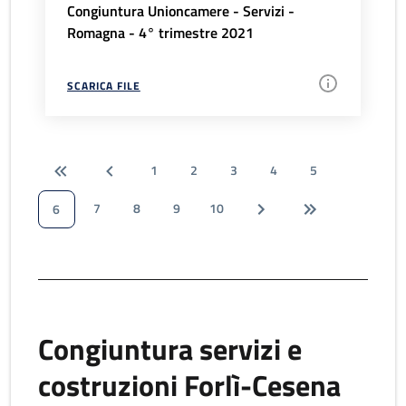
Congiuntura Unioncamere - Servizi -
Romagna - 4° trimestre 2021
SCARICA FILE
1
2
3
4
5
7
8
9
10
6
Congiuntura servizi e
costruzioni Forlì-Cesena