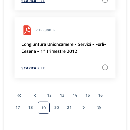
SCARICA FILE
PDF
(89KB)
Congiuntura Unioncamere - Servizi - Forlì-
Cesena - 1° trimestre 2012
SCARICA FILE
12
13
14
15
16
17
18
20
21
19