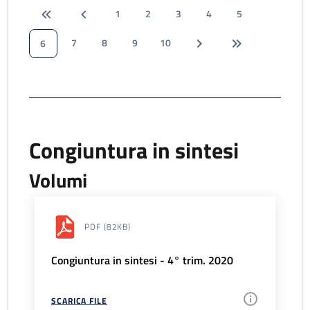
1
2
3
4
5
7
8
9
10
6
Congiuntura in sintesi
Volumi
PDF
(82KB)
Congiuntura in sintesi - 4° trim. 2020
SCARICA FILE