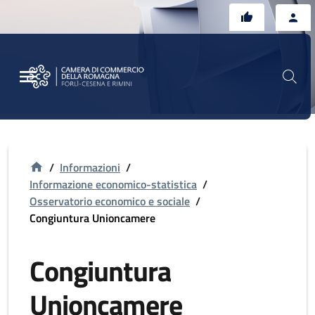
Vai al contenuto principale
Vai al footer
/
Informazioni
/
Informazione economico-statistica
/
Osservatorio economico e sociale
/
Congiuntura Unioncamere
Congiuntura
Unioncamere