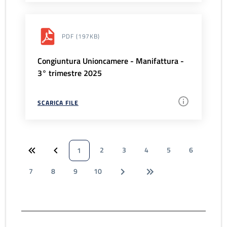
PDF
(197KB)
Congiuntura Unioncamere - Manifattura -
3° trimestre 2025
SCARICA FILE
2
3
4
5
6
1
7
8
9
10