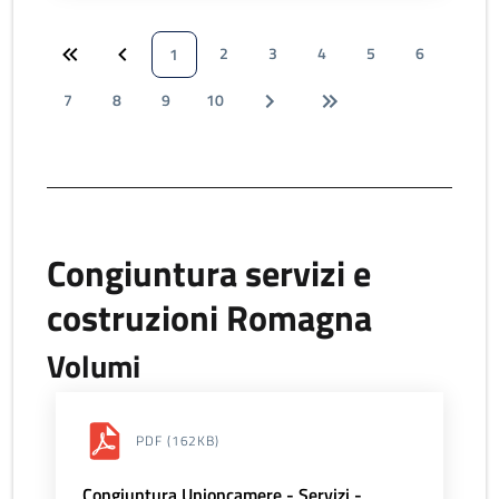
2
3
4
5
6
1
7
8
9
10
Congiuntura servizi e
costruzioni Romagna
Volumi
PDF
(162KB)
Congiuntura Unioncamere - Servizi -