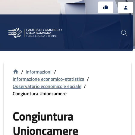
Vai al contenuto principale
Vai al footer
/
Informazioni
/
Informazione economico-statistica
/
Osservatorio economico e sociale
/
Congiuntura Unioncamere
Congiuntura
Unioncamere