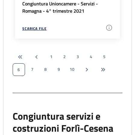
Congiuntura Unioncamere - Servizi -
Romagna - 4° trimestre 2021
SCARICA FILE
1
2
3
4
5
7
8
9
10
6
Congiuntura servizi e
costruzioni Forlì-Cesena