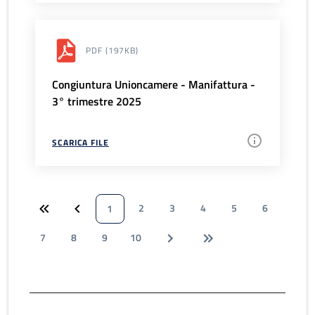
PDF
(197KB)
Congiuntura Unioncamere - Manifattura -
3° trimestre 2025
SCARICA FILE
2
3
4
5
6
1
7
8
9
10