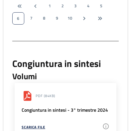
1
2
3
4
5
7
8
9
10
6
Congiuntura in sintesi
Volumi
PDF
(84KB)
Congiuntura in sintesi - 3° trimestre 2024
SCARICA FILE