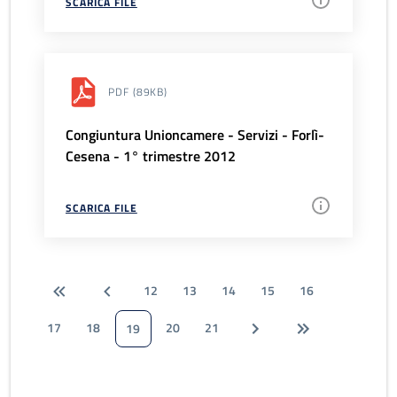
SCARICA FILE
PDF
(89KB)
Congiuntura Unioncamere - Servizi - Forlì-
Cesena - 1° trimestre 2012
SCARICA FILE
12
13
14
15
16
17
18
20
21
19