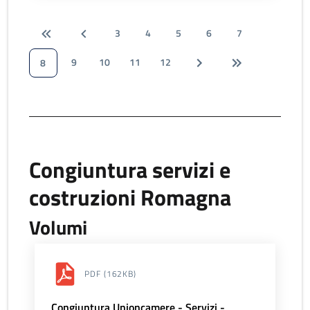
3
4
5
6
7
9
10
11
12
8
Congiuntura servizi e
costruzioni Romagna
Volumi
PDF
(162KB)
Congiuntura Unioncamere - Servizi -