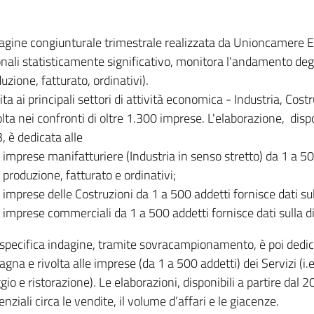
dagine congiunturale trimestrale realizzata da Unioncamere
onali statisticamente significativo, monitora l'andamento degl
uzione, fatturato, ordinativi).
ita ai principali settori di attività economica - Industria, Cos
lta nei confronti di oltre 1.300 imprese. L'elaborazione, disp
, è dedicata alle
imprese manifatturiere (Industria in senso stretto) da 1 a 50
produzione, fatturato e ordinativi;
imprese delle Costruzioni da 1 a 500 addetti fornisce dati s
imprese commerciali da 1 a 500 addetti fornisce dati sulla d
specifica indagine, tramite sovracampionamento, è poi dedicata
na e rivolta alle imprese (da 1 a 500 addetti) dei Servizi (i.
gio e ristorazione). Le elaborazioni, disponibili a partire dal 
nziali circa le vendite, il volume d’affari e le giacenze.