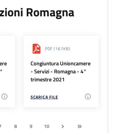
uzioni Romagna
PDF
(167KB)
ere
Congiuntura Unioncamere
1°
- Servizi - Romagna - 4°
trimestre 2021
SCARICA FILE
7
8
9
10