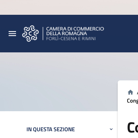
Vai al contenuto principale
Vai al footer
Cong
C
IN QUESTA SEZIONE