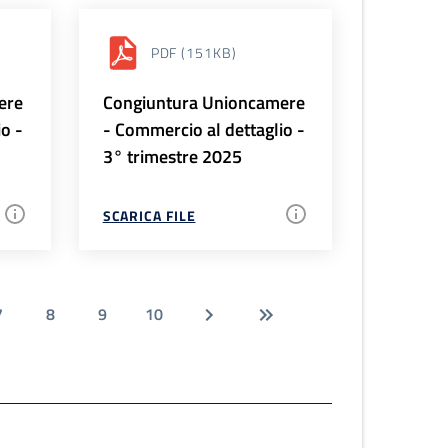
PDF
(151KB)
ere
Congiuntura Unioncamere
io -
- Commercio al dettaglio -
3° trimestre 2025
SCARICA FILE
7
8
9
10