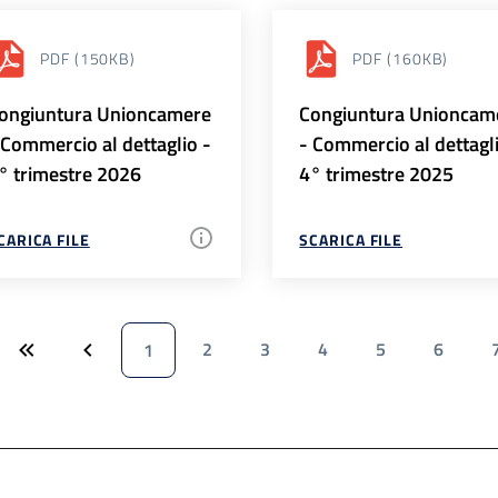
PDF
(150KB)
PDF
(160KB)
ongiuntura Unioncamere
Congiuntura Unioncam
 Commercio al dettaglio -
- Commercio al dettagl
° trimestre 2026
4° trimestre 2025
CARICA FILE
SCARICA FILE
2
3
4
5
6
1