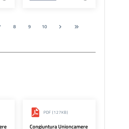
7
8
9
10
PDF
(127KB)
ere
Congiuntura Unioncamere