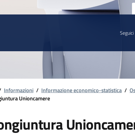
Seguici
/
Informazioni
/
Informazione economico-statistica
/
Os
iuntura Unioncamere
ongiuntura Unioncame