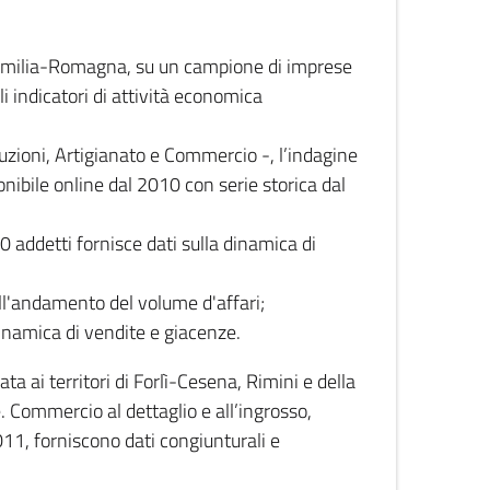
 Emilia-Romagna, su un campione di imprese
i indicatori di attività economica
truzioni, Artigianato e Commercio -, l’indagine
onibile online dal 2010 con serie storica dal
0 addetti fornisce dati sulla dinamica di
ull'andamento del volume d'affari;
inamica di vendite e giacenze.
 ai territori di Forlì-Cesena, Rimini e della
e. Commercio al dettaglio e all’ingrosso,
2011, forniscono dati congiunturali e