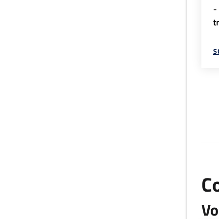
-
t
S
C
Vo