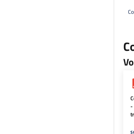
Co
C
Vo
C
-
t
S