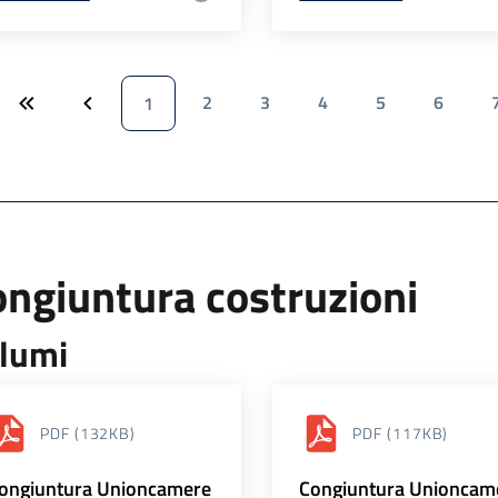
2
3
4
5
6
1
ngiuntura costruzioni
lumi
PDF
(132KB)
PDF
(117KB)
ongiuntura Unioncamere
Congiuntura Unioncam