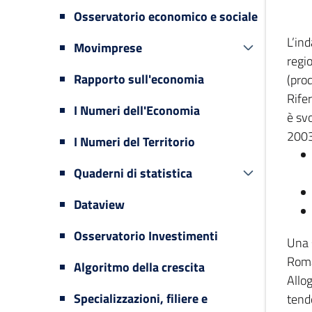
Osservatorio economico e sociale
L’in
Movimprese
regi
Rapporto sull'economia
(prod
Rifer
I Numeri dell'Economia
è svo
2003
I Numeri del Territorio
Quaderni di statistica
Dataview
Osservatorio Investimenti
Una 
Romag
Algoritmo della crescita
Allog
Specializzazioni, filiere e
tende