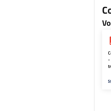
Co
Vo
C
-
t
S