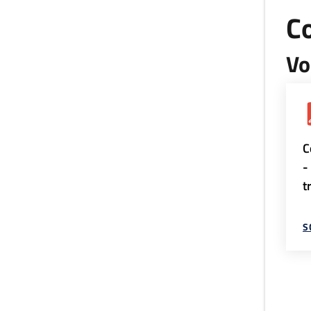
Co
Vo
C
-
t
S