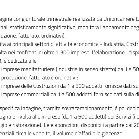
dagine congiunturale trimestrale realizzata da Unioncamere
onali statisticamente significativo, monitora l'andamento degl
uzione, fatturato, ordinativi).
ita ai principali settori di attività economica - Industria, Cos
lta nei confronti di oltre 1.300 imprese. L'elaborazione, disp
, è dedicata alle
imprese manifatturiere (Industria in senso stretto) da 1 a 50
produzione, fatturato e ordinativi;
imprese delle Costruzioni da 1 a 500 addetti fornisce dati s
imprese commerciali da 1 a 500 addetti fornisce dati sulla d
specifica indagine, tramite sovracampionamento, è poi dedicata
na e rivolta alle imprese (da 1 a 500 addetti) dei Servizi (i.
gio e ristorazione). Le elaborazioni, disponibili a partire dal 
nziali circa le vendite, il volume d’affari e le giacenze.