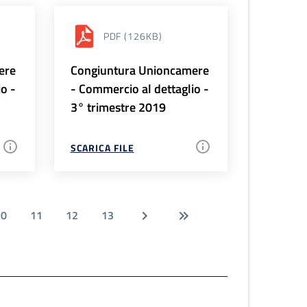
PDF
(126KB)
ere
Congiuntura Unioncamere
io -
- Commercio al dettaglio -
3° trimestre 2019
SCARICA FILE
10
11
12
13