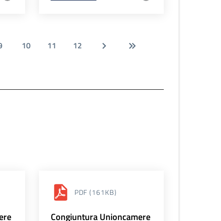
9
10
11
12
PDF
(161KB)
ere
Congiuntura Unioncamere