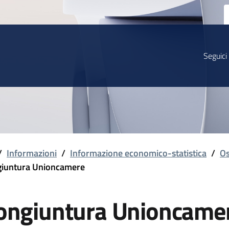
Seguici
/
Informazioni
/
Informazione economico-statistica
/
Os
iuntura Unioncamere
ongiuntura Unioncame