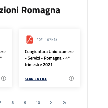
uzioni Romagna
PDF
(167KB)
ere
Congiuntura Unioncamere
1°
- Servizi - Romagna - 4°
trimestre 2021
SCARICA FILE
7
8
9
10