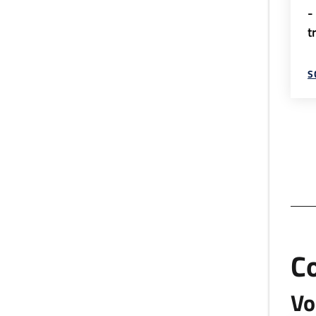
-
t
S
C
Vo