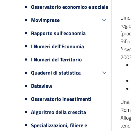
Osservatorio economico e sociale
L’in
Movimprese
regi
Rapporto sull'economia
(prod
Rifer
I Numeri dell'Economia
è svo
2003
I Numeri del Territorio
Quaderni di statistica
Dataview
Osservatorio Investimenti
Una 
Romag
Algoritmo della crescita
Allog
Specializzazioni, filiere e
tende