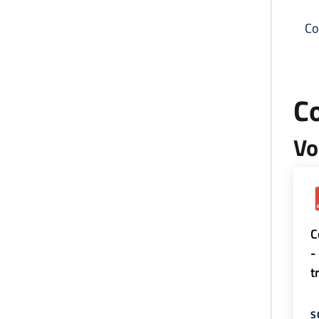
Co
C
Vo
C
-
t
S