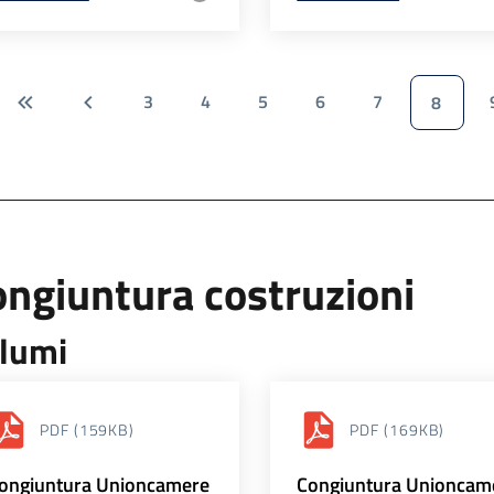
3
4
5
6
7
8
ngiuntura costruzioni
lumi
PDF
(159KB)
PDF
(169KB)
ongiuntura Unioncamere
Congiuntura Unioncam