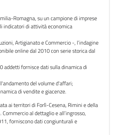
 Emilia-Romagna, su un campione di imprese
i indicatori di attività economica
truzioni, Artigianato e Commercio -, l’indagine
onibile online dal 2010 con serie storica dal
0 addetti fornisce dati sulla dinamica di
ull'andamento del volume d'affari;
inamica di vendite e giacenze.
 ai territori di Forlì-Cesena, Rimini e della
e. Commercio al dettaglio e all’ingrosso,
2011, forniscono dati congiunturali e