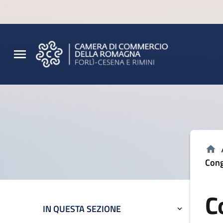
Vai al contenuto principale
Vai al footer
Cong
C
IN QUESTA SEZIONE