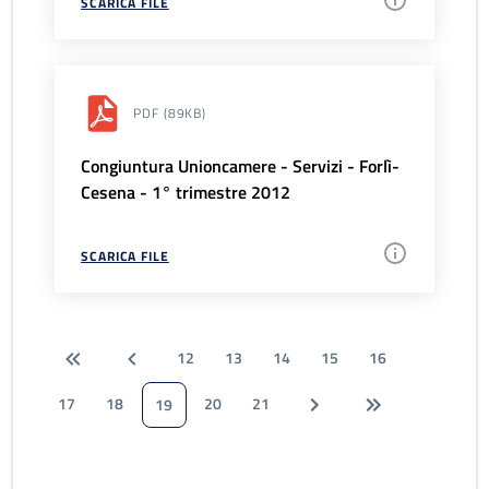
SCARICA FILE
PDF
(89KB)
Congiuntura Unioncamere - Servizi - Forlì-
Cesena - 1° trimestre 2012
SCARICA FILE
12
13
14
15
16
17
18
20
21
19