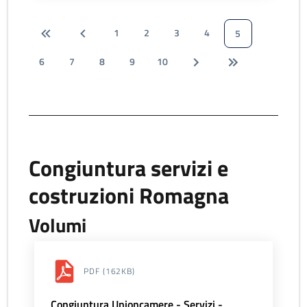
1
2
3
4
5
6
7
8
9
10
Congiuntura servizi e
costruzioni Romagna
Volumi
PDF
(162KB)
Congiuntura Unioncamere - Servizi -