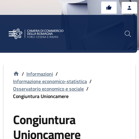
Vai al contenuto principale
Vai al footer
/
Informazioni
/
Informazione economico-statistica
/
Osservatorio economico e sociale
/
Congiuntura Unioncamere
Congiuntura
Unioncamere