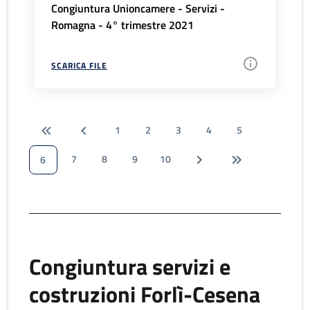
Congiuntura Unioncamere - Servizi -
Romagna - 4° trimestre 2021
SCARICA FILE
1
2
3
4
5
7
8
9
10
6
Congiuntura servizi e
costruzioni Forlì-Cesena