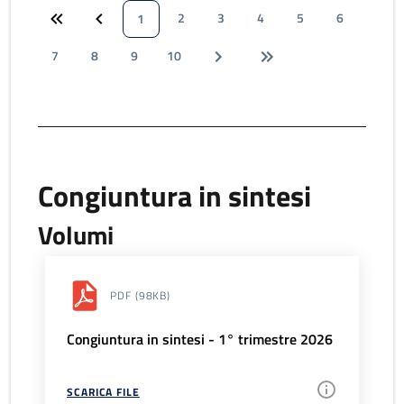
2
3
4
5
6
1
7
8
9
10
Congiuntura in sintesi
Volumi
PDF
(98KB)
Congiuntura in sintesi - 1° trimestre 2026
SCARICA FILE