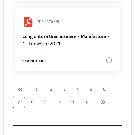
PDF
(170KB)
Congiuntura Unioncamere - Manifattura -
1° trimestre 2021
SCARICA FILE
2
3
4
5
6
8
9
10
11
7