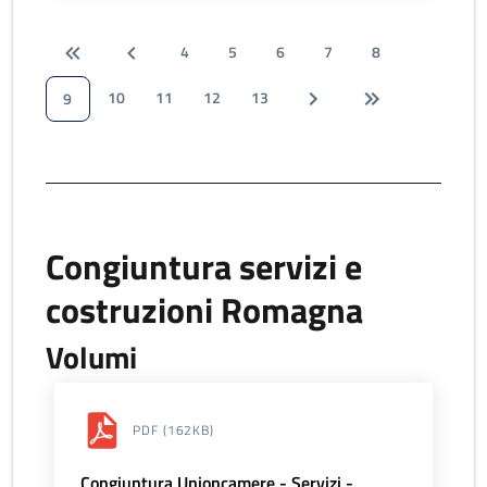
4
5
6
7
8
10
11
12
13
9
Congiuntura servizi e
costruzioni Romagna
Volumi
PDF
(162KB)
Congiuntura Unioncamere - Servizi -