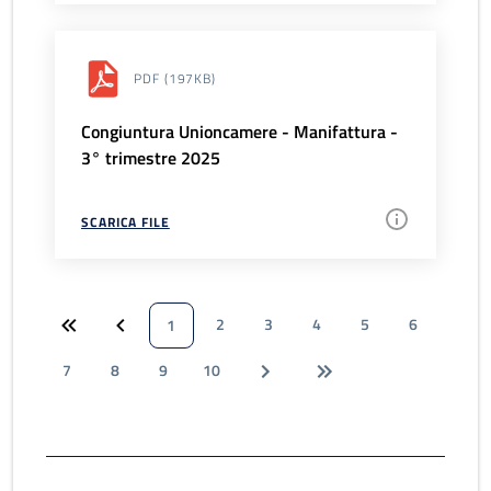
PDF
(197KB)
Congiuntura Unioncamere - Manifattura -
3° trimestre 2025
SCARICA FILE
2
3
4
5
6
1
7
8
9
10