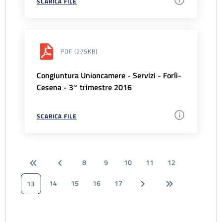
SCARICA FILE
PDF
(275KB)
Congiuntura Unioncamere - Servizi - Forlì-
Cesena - 3° trimestre 2016
SCARICA FILE
8
9
10
11
12
14
15
16
17
13