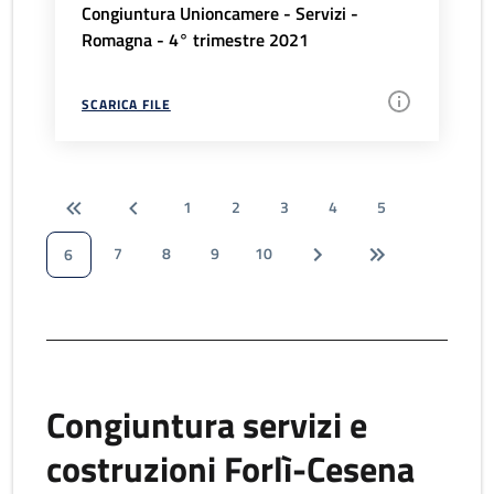
Congiuntura Unioncamere - Servizi -
Romagna - 4° trimestre 2021
SCARICA FILE
1
2
3
4
5
7
8
9
10
6
Congiuntura servizi e
costruzioni Forlì-Cesena