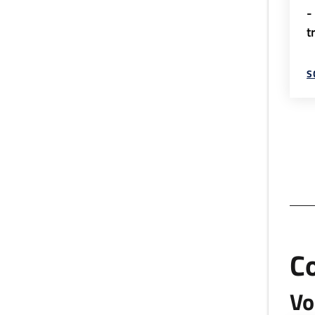
-
t
S
C
Vo