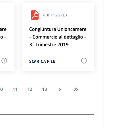
PDF
(126KB)
ere
Congiuntura Unioncamere
io -
- Commercio al dettaglio -
3° trimestre 2019
SCARICA FILE
10
11
12
13