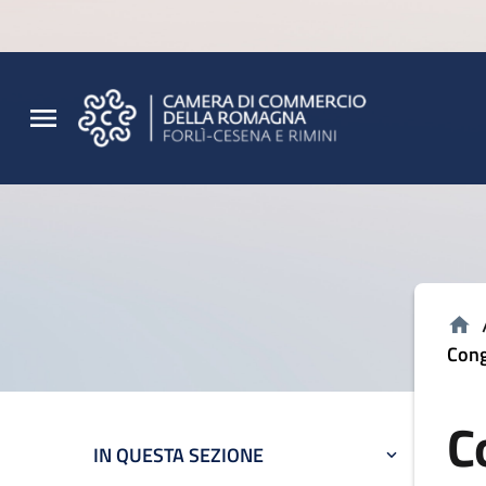
Vai al contenuto principale
Vai al footer
Cong
C
IN QUESTA SEZIONE