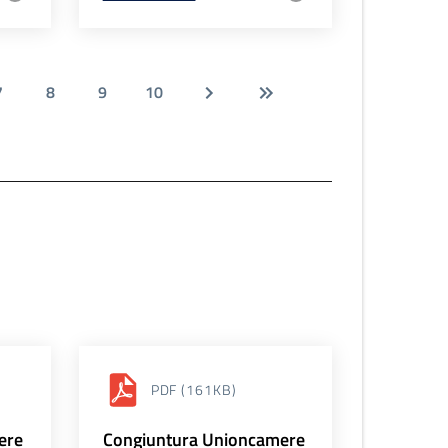
7
8
9
10
PDF
(161KB)
ere
Congiuntura Unioncamere