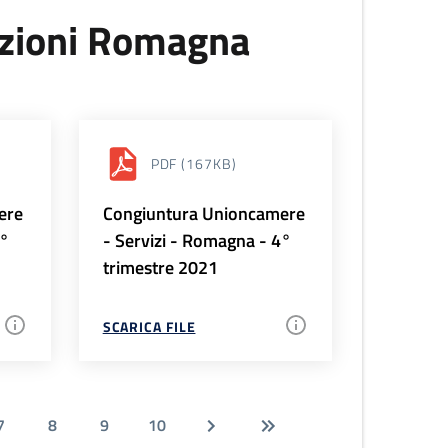
uzioni Romagna
PDF
(167KB)
ere
Congiuntura Unioncamere
1°
- Servizi - Romagna - 4°
trimestre 2021
SCARICA FILE
7
8
9
10