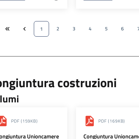
2
3
4
5
6
1
ngiuntura costruzioni
lumi
PDF
(159KB)
PDF
(169KB)
ongiuntura Unioncamere
Congiuntura Unioncam