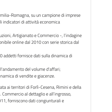
 Emilia-Romagna, su un campione di imprese
i indicatori di attività economica
truzioni, Artigianato e Commercio -, l’indagine
onibile online dal 2010 con serie storica dal
0 addetti fornisce dati sulla dinamica di
ull'andamento del volume d'affari;
inamica di vendite e giacenze.
 ai territori di Forlì-Cesena, Rimini e della
e. Commercio al dettaglio e all’ingrosso,
2011, forniscono dati congiunturali e