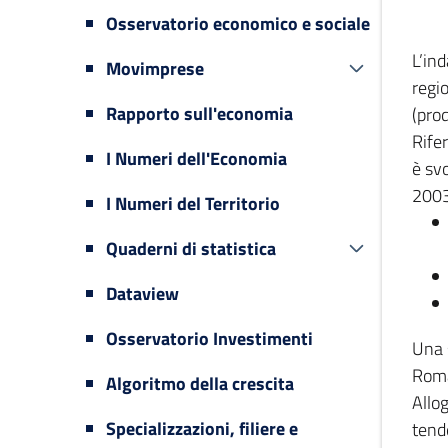
Osservatorio economico e sociale
L’in
Movimprese
regi
Rapporto sull'economia
(prod
Rifer
I Numeri dell'Economia
è svo
2003
I Numeri del Territorio
Quaderni di statistica
Dataview
Osservatorio Investimenti
Una 
Romag
Algoritmo della crescita
Allog
Specializzazioni, filiere e
tende