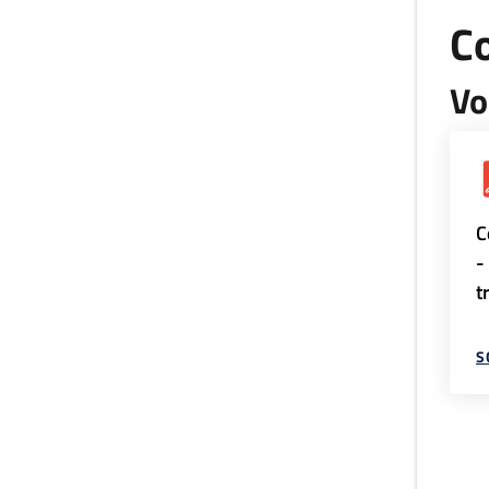
Co
Vo
C
-
t
S