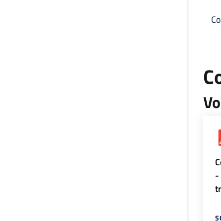
Co
C
Vo
C
-
t
S