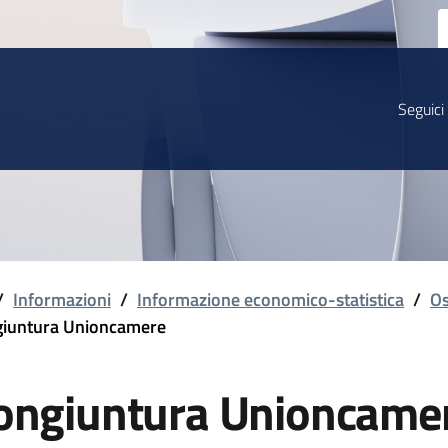
Seguici
/
Informazioni
/
Informazione economico-statistica
/
Os
iuntura Unioncamere
ongiuntura Unioncame