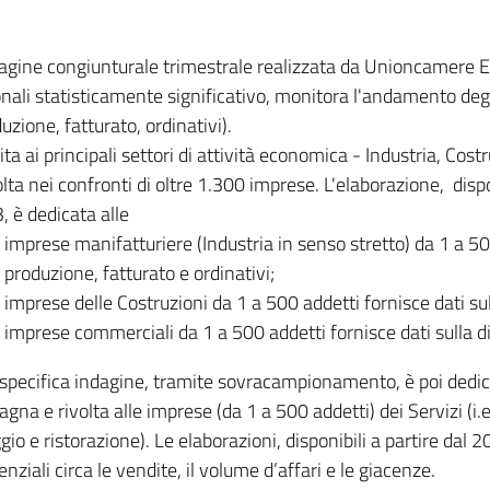
dagine congiunturale trimestrale realizzata da Unioncamere
onali statisticamente significativo, monitora l'andamento degl
uzione, fatturato, ordinativi).
ita ai principali settori di attività economica - Industria, Cos
lta nei confronti di oltre 1.300 imprese. L'elaborazione, disp
, è dedicata alle
imprese manifatturiere (Industria in senso stretto) da 1 a 50
produzione, fatturato e ordinativi;
imprese delle Costruzioni da 1 a 500 addetti fornisce dati s
imprese commerciali da 1 a 500 addetti fornisce dati sulla d
specifica indagine, tramite sovracampionamento, è poi dedicata
na e rivolta alle imprese (da 1 a 500 addetti) dei Servizi (i.
gio e ristorazione). Le elaborazioni, disponibili a partire dal 
nziali circa le vendite, il volume d’affari e le giacenze.