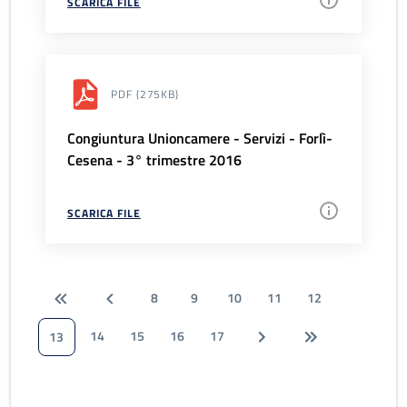
SCARICA FILE
PDF
(275KB)
Congiuntura Unioncamere - Servizi - Forlì-
Cesena - 3° trimestre 2016
SCARICA FILE
8
9
10
11
12
14
15
16
17
13