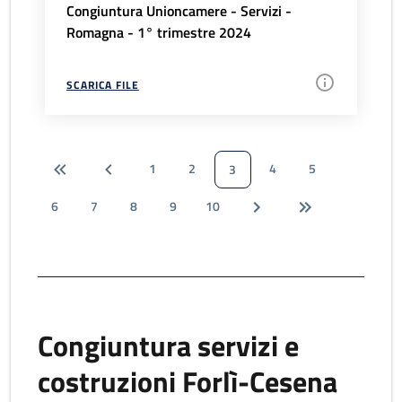
Congiuntura Unioncamere - Servizi -
Romagna - 1° trimestre 2024
SCARICA FILE
1
2
4
5
3
6
7
8
9
10
Congiuntura servizi e
costruzioni Forlì-Cesena