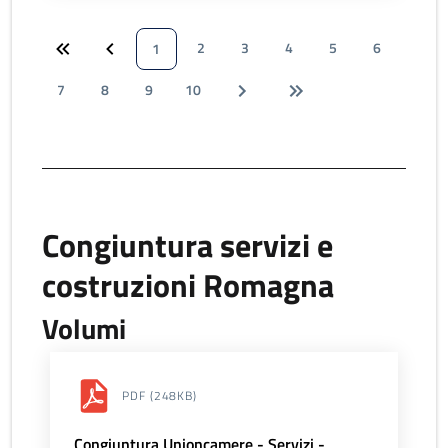
2
3
4
5
6
1
7
8
9
10
Congiuntura servizi e
costruzioni Romagna
Volumi
PDF
(248KB)
Congiuntura Unioncamere - Servizi -