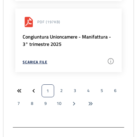
PDF
(197KB)
Congiuntura Unioncamere - Manifattura -
3° trimestre 2025
SCARICA FILE
2
3
4
5
6
1
7
8
9
10