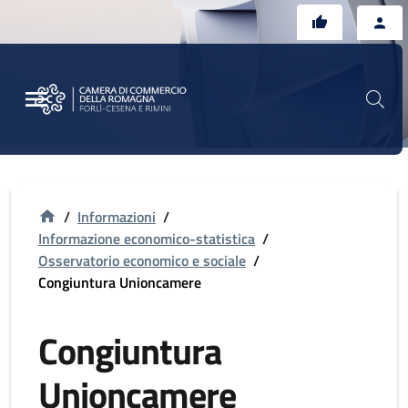
Vai al contenuto principale
Vai al footer
/
Informazioni
/
Informazione economico-statistica
/
Osservatorio economico e sociale
/
Congiuntura Unioncamere
Congiuntura
Unioncamere