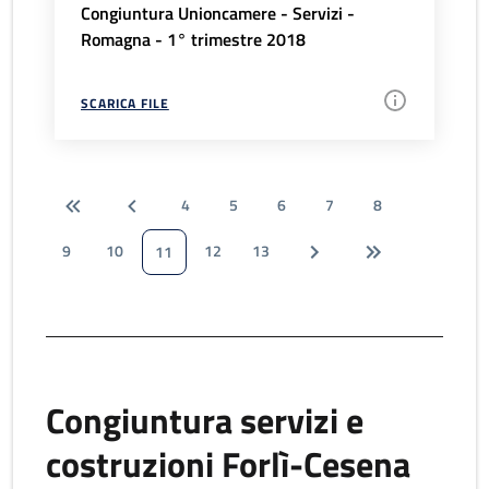
Congiuntura Unioncamere - Servizi -
Romagna - 1° trimestre 2018
SCARICA FILE
4
5
6
7
8
9
10
12
13
11
Congiuntura servizi e
costruzioni Forlì-Cesena