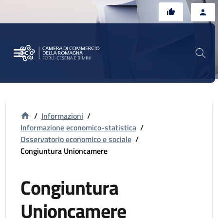
Vai al contenuto principale
Vai al footer
/
Informazioni
/
Informazione economico-statistica
/
Osservatorio economico e sociale
/
Congiuntura Unioncamere
Congiuntura
Unioncamere