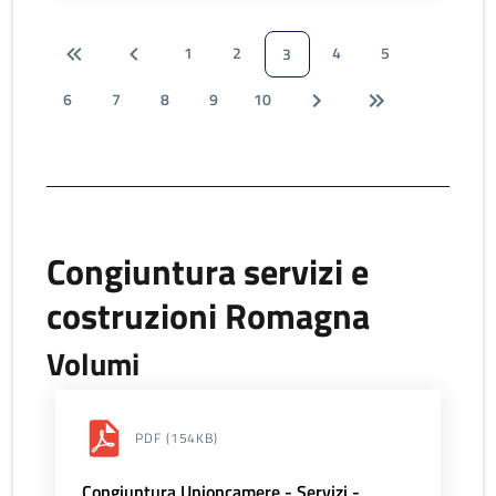
1
2
4
5
3
6
7
8
9
10
Congiuntura servizi e
costruzioni Romagna
Volumi
PDF
(154KB)
Congiuntura Unioncamere - Servizi -