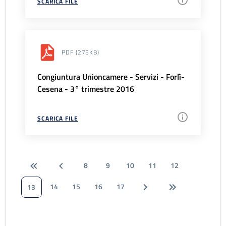
SCARICA FILE
PDF
(275KB)
Congiuntura Unioncamere - Servizi - Forlì-
Cesena - 3° trimestre 2016
SCARICA FILE
8
9
10
11
12
14
15
16
17
13