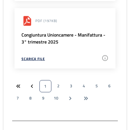
PDF
(197KB)
Congiuntura Unioncamere - Manifattura -
3° trimestre 2025
SCARICA FILE
2
3
4
5
6
1
7
8
9
10