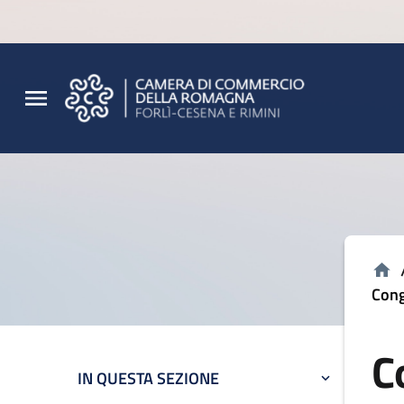
Vai al contenuto principale
Vai al footer
Cong
C
IN QUESTA SEZIONE