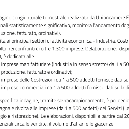
dagine congiunturale trimestrale realizzata da Unioncamere
onali statisticamente significativo, monitora l'andamento degl
uzione, fatturato, ordinativi).
ita ai principali settori di attività economica - Industria, Cos
lta nei confronti di oltre 1.300 imprese. L'elaborazione, disp
, è dedicata alle
imprese manifatturiere (Industria in senso stretto) da 1 a 50
produzione, fatturato e ordinativi;
imprese delle Costruzioni da 1 a 500 addetti fornisce dati s
imprese commerciali da 1 a 500 addetti fornisce dati sulla d
specifica indagine, tramite sovracampionamento, è poi dedicata
na e rivolta alle imprese (da 1 a 500 addetti) dei Servizi (i.
gio e ristorazione). Le elaborazioni, disponibili a partire dal 
nziali circa le vendite, il volume d’affari e le giacenze.