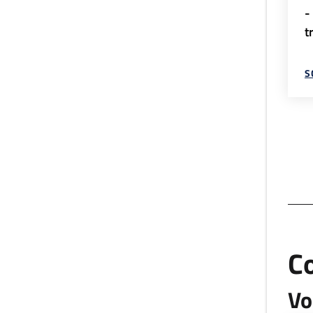
-
t
S
C
Vo