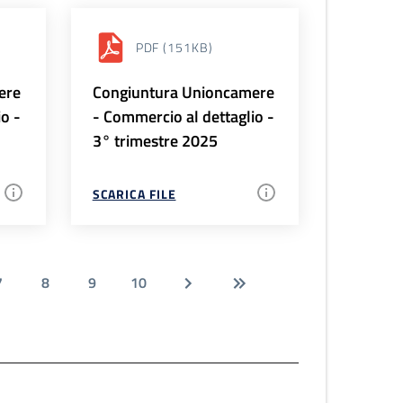
PDF
(151KB)
ere
Congiuntura Unioncamere
io -
- Commercio al dettaglio -
3° trimestre 2025
SCARICA FILE
7
8
9
10