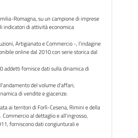
 Emilia-Romagna, su un campione di imprese
i indicatori di attività economica
truzioni, Artigianato e Commercio -, l’indagine
onibile online dal 2010 con serie storica dal
0 addetti fornisce dati sulla dinamica di
ull'andamento del volume d'affari;
inamica di vendite e giacenze.
 ai territori di Forlì-Cesena, Rimini e della
e. Commercio al dettaglio e all’ingrosso,
2011, forniscono dati congiunturali e