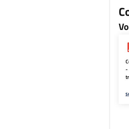
Co
Vo
C
-
t
S