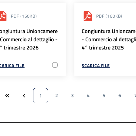
PDF
(150KB)
PDF
(160KB)
ongiuntura Unioncamere
Congiuntura Unioncam
 Commercio al dettaglio -
- Commercio al dettagl
° trimestre 2026
4° trimestre 2025
CARICA FILE
SCARICA FILE
2
3
4
5
6
1