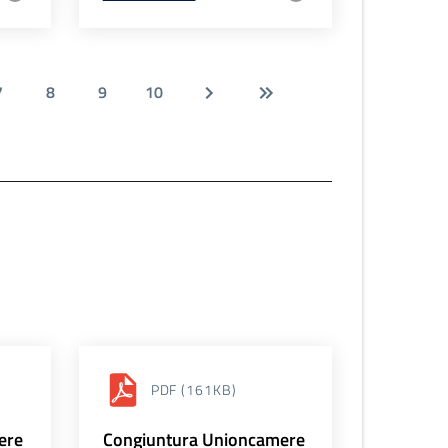
7
8
9
10
PDF
(161KB)
ere
Congiuntura Unioncamere