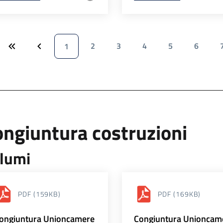
2
3
4
5
6
1
ngiuntura costruzioni
lumi
PDF
(159KB)
PDF
(169KB)
ongiuntura Unioncamere
Congiuntura Unioncam