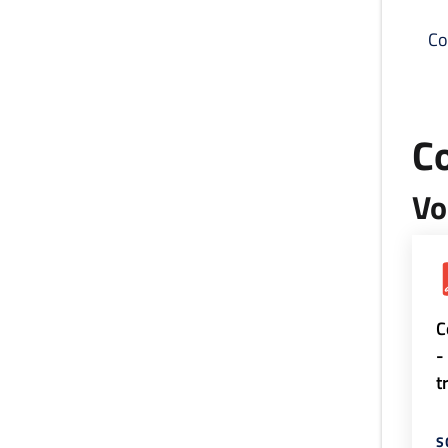
Co
C
Vo
C
-
t
S