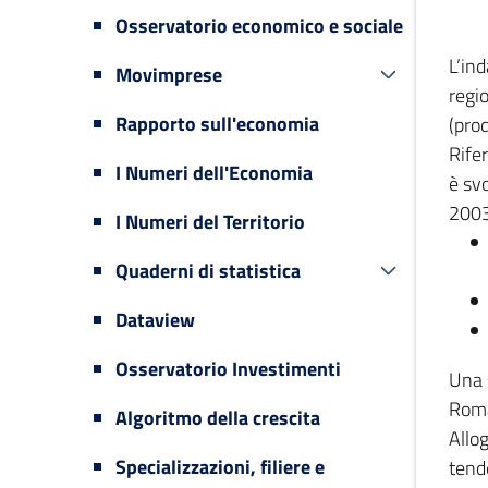
Osservatorio economico e sociale
L’in
Movimprese
regi
Rapporto sull'economia
(prod
Rifer
I Numeri dell'Economia
è svo
2003
I Numeri del Territorio
Quaderni di statistica
Dataview
Osservatorio Investimenti
Una 
Romag
Algoritmo della crescita
Allog
Specializzazioni, filiere e
tende