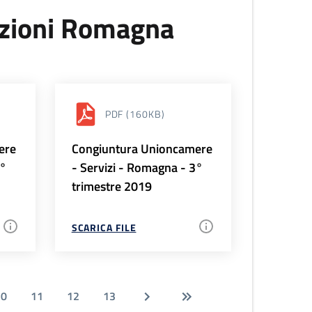
uzioni Romagna
PDF
(160KB)
ere
Congiuntura Unioncamere
4°
- Servizi - Romagna - 3°
trimestre 2019
SCARICA FILE
10
11
12
13