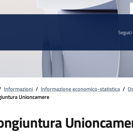
Seguici
/
Informazioni
/
Informazione economico-statistica
/
Os
iuntura Unioncamere
ongiuntura Unioncame