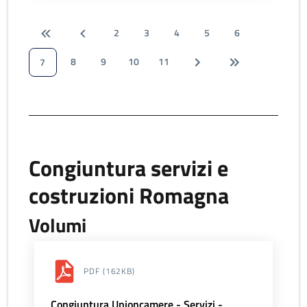
2
3
4
5
6
8
9
10
11
7
Congiuntura servizi e
costruzioni Romagna
Volumi
PDF
(162KB)
Congiuntura Unioncamere - Servizi -