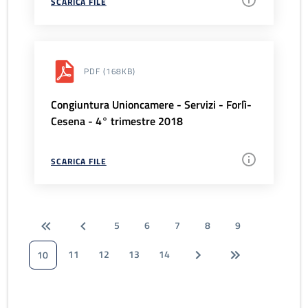
SCARICA FILE
PDF
(168KB)
Congiuntura Unioncamere - Servizi - Forlì-
Cesena - 4° trimestre 2018
SCARICA FILE
5
6
7
8
9
11
12
13
14
10