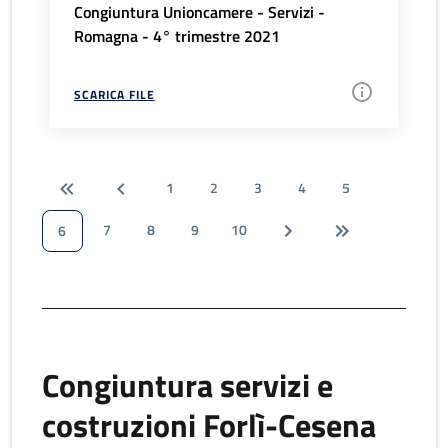
Congiuntura Unioncamere - Servizi -
Romagna - 4° trimestre 2021
SCARICA FILE
1
2
3
4
5
7
8
9
10
6
Congiuntura servizi e
costruzioni Forlì-Cesena