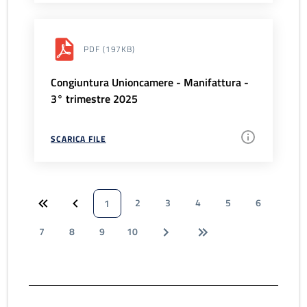
PDF
(197KB)
Congiuntura Unioncamere - Manifattura -
3° trimestre 2025
SCARICA FILE
2
3
4
5
6
1
7
8
9
10