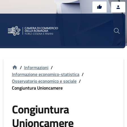
Vai al contenuto principale
Vai al footer
/
Informazioni
/
Informazione economico-statistica
/
Osservatorio economico e sociale
/
Congiuntura Unioncamere
Congiuntura
Unioncamere