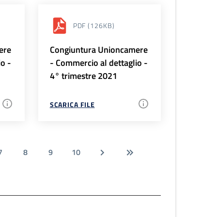
PDF
(126KB)
ere
Congiuntura Unioncamere
io -
- Commercio al dettaglio -
4° trimestre 2021
SCARICA FILE
7
8
9
10