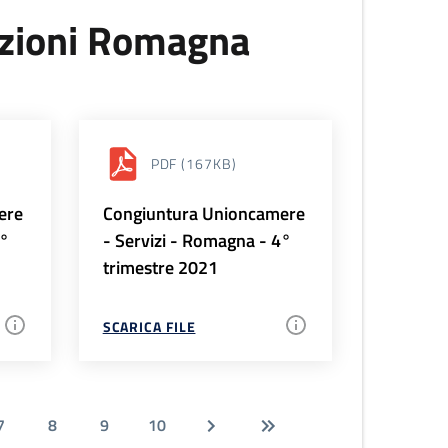
uzioni Romagna
PDF
(167KB)
ere
Congiuntura Unioncamere
1°
- Servizi - Romagna - 4°
trimestre 2021
SCARICA FILE
7
8
9
10