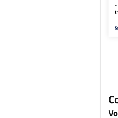
-
t
S
C
Vo