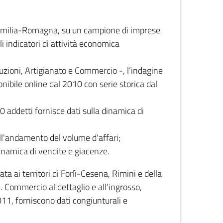
 Emilia-Romagna, su un campione di imprese
i indicatori di attività economica
truzioni, Artigianato e Commercio -, l’indagine
onibile online dal 2010 con serie storica dal
0 addetti fornisce dati sulla dinamica di
ull'andamento del volume d'affari;
inamica di vendite e giacenze.
 ai territori di Forlì-Cesena, Rimini e della
e. Commercio al dettaglio e all’ingrosso,
2011, forniscono dati congiunturali e