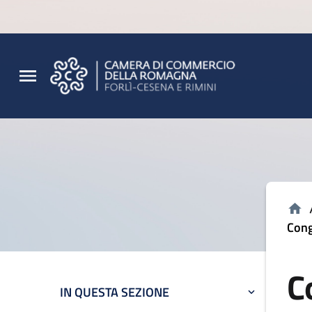
Vai al contenuto principale
Vai al footer
Cong
C
IN QUESTA SEZIONE