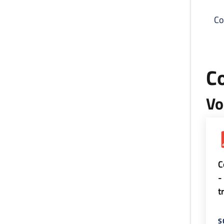
Co
C
Vo
C
-
t
S