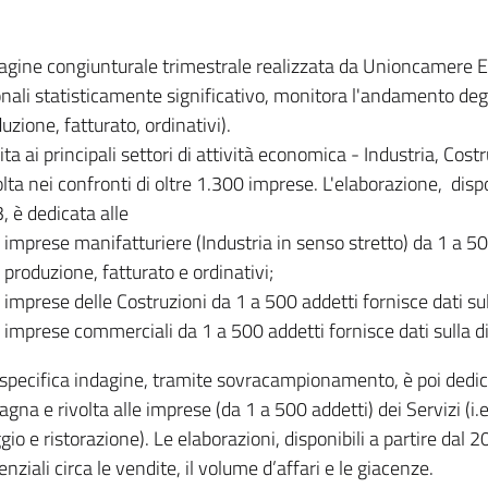
dagine congiunturale trimestrale realizzata da Unioncamere
onali statisticamente significativo, monitora l'andamento degl
uzione, fatturato, ordinativi).
ita ai principali settori di attività economica - Industria, Cos
lta nei confronti di oltre 1.300 imprese. L'elaborazione, disp
, è dedicata alle
imprese manifatturiere (Industria in senso stretto) da 1 a 50
produzione, fatturato e ordinativi;
imprese delle Costruzioni da 1 a 500 addetti fornisce dati s
imprese commerciali da 1 a 500 addetti fornisce dati sulla d
specifica indagine, tramite sovracampionamento, è poi dedicata
na e rivolta alle imprese (da 1 a 500 addetti) dei Servizi (i.
gio e ristorazione). Le elaborazioni, disponibili a partire dal 
nziali circa le vendite, il volume d’affari e le giacenze.