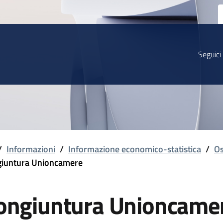
Seguici
/
Informazioni
/
Informazione economico-statistica
/
Os
iuntura Unioncamere
ongiuntura Unioncame