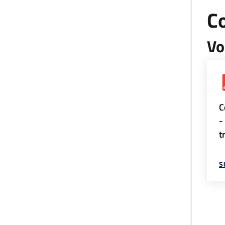
Co
Vo
C
-
t
S