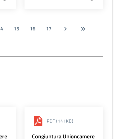
14
15
16
17
PDF
(141KB)
ere
Congiuntura Unioncamere