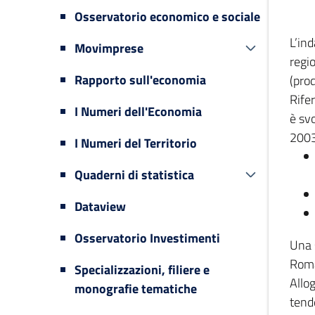
Osservatorio economico e sociale
L’in
Movimprese
regi
Rapporto sull'economia
(prod
Rifer
I Numeri dell'Economia
è svo
2003
I Numeri del Territorio
Quaderni di statistica
Dataview
Osservatorio Investimenti
Una 
Romag
Specializzazioni, filiere e
Allog
monografie tematiche
tende