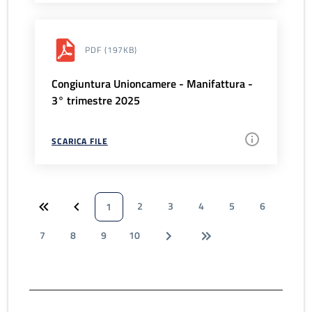
PDF
(197KB)
Congiuntura Unioncamere - Manifattura -
3° trimestre 2025
SCARICA FILE
2
3
4
5
6
1
7
8
9
10