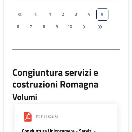
1
2
3
4
5
6
7
8
9
10
Congiuntura servizi e
costruzioni Romagna
Volumi
PDF
(162KB)
Congiuntura Unioncamere - Servizi -