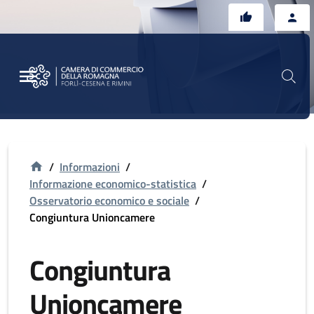
Vai al contenuto principale
Vai al footer
/
Informazioni
/
Informazione economico-statistica
/
Osservatorio economico e sociale
/
Congiuntura Unioncamere
Congiuntura
Unioncamere