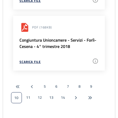
SCARICA FILE
PDF
(168KB)
Congiuntura Unioncamere - Servizi - Forlì-
Cesena - 4° trimestre 2018
SCARICA FILE
5
6
7
8
9
11
12
13
14
10