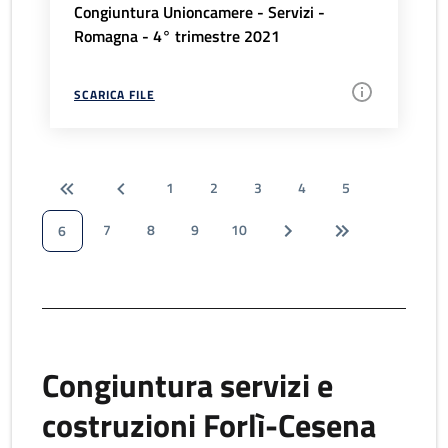
Congiuntura Unioncamere - Servizi -
Romagna - 4° trimestre 2021
SCARICA FILE
1
2
3
4
5
7
8
9
10
6
Congiuntura servizi e
costruzioni Forlì-Cesena