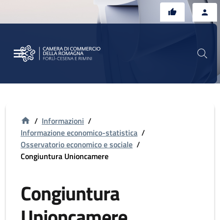
Vai al contenuto principale
Vai al footer
/
Informazioni
/
Informazione economico-statistica
/
Osservatorio economico e sociale
/
Congiuntura Unioncamere
Congiuntura
Unioncamere