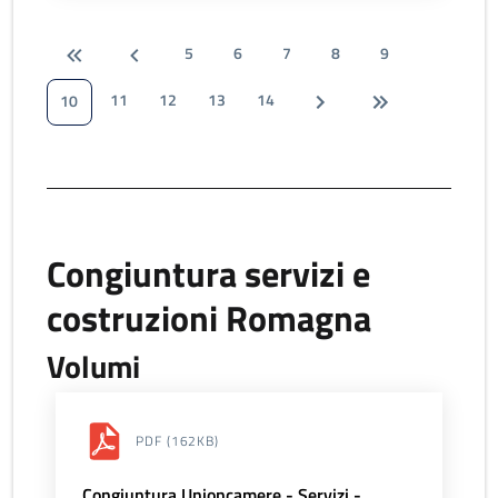
5
6
7
8
9
11
12
13
14
10
Congiuntura servizi e
costruzioni Romagna
Volumi
PDF
(162KB)
Congiuntura Unioncamere - Servizi -