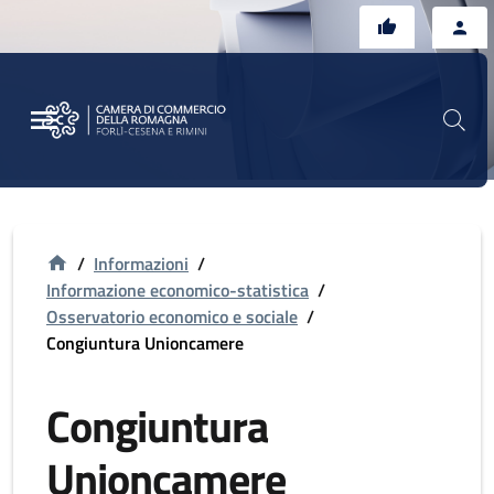
Vai al contenuto principale
Vai al footer
/
Informazioni
/
Informazione economico-statistica
/
Osservatorio economico e sociale
/
Congiuntura Unioncamere
Congiuntura
Unioncamere