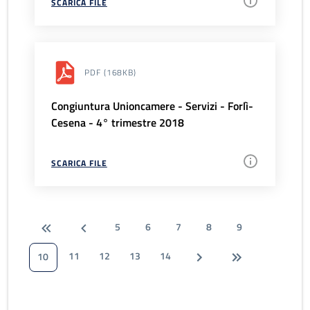
SCARICA FILE
PDF
(168KB)
Congiuntura Unioncamere - Servizi - Forlì-
Cesena - 4° trimestre 2018
SCARICA FILE
5
6
7
8
9
11
12
13
14
10