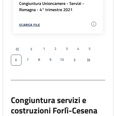
Congiuntura Unioncamere - Servizi -
Romagna - 4° trimestre 2021
SCARICA FILE
1
2
3
4
5
7
8
9
10
6
Congiuntura servizi e
costruzioni Forlì-Cesena