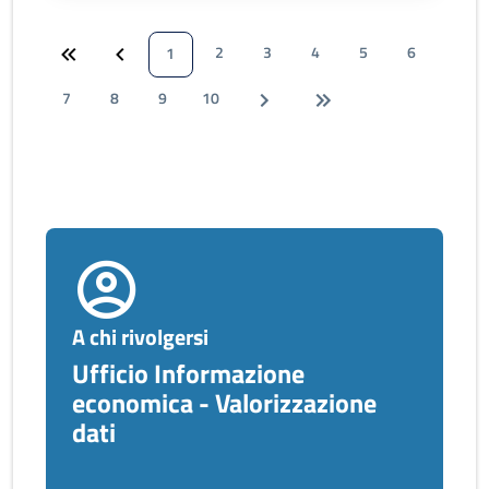
2
3
4
5
6
1
7
8
9
10
A chi rivolgersi
Ufficio Informazione
economica - Valorizzazione
dati