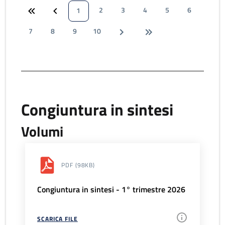
2
3
4
5
6
1
7
8
9
10
Congiuntura in sintesi
Volumi
PDF
(98KB)
Congiuntura in sintesi - 1° trimestre 2026
SCARICA FILE