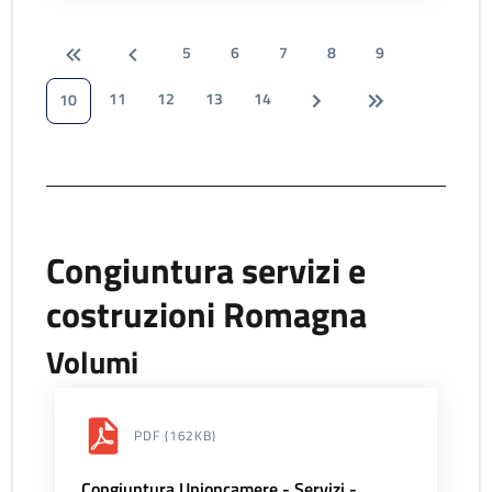
5
6
7
8
9
11
12
13
14
10
Congiuntura servizi e
costruzioni Romagna
Volumi
PDF
(162KB)
Congiuntura Unioncamere - Servizi -