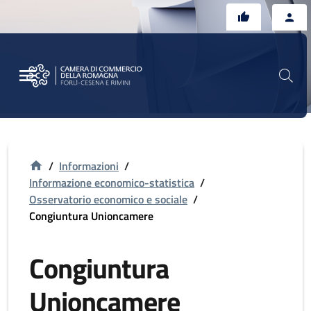
Vai al contenuto principale
Vai al footer
/
Informazioni
/
Informazione economico-statistica
/
Osservatorio economico e sociale
/
Congiuntura Unioncamere
Congiuntura
Unioncamere