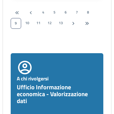
4
5
6
7
8
10
11
12
13
9
A chi rivolgersi
Ufficio Informazione
economica - Valorizzazione
dati