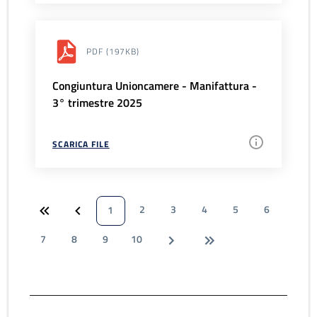
PDF
(197KB)
Congiuntura Unioncamere - Manifattura -
3° trimestre 2025
SCARICA FILE
2
3
4
5
6
1
7
8
9
10