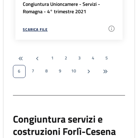
Congiuntura Unioncamere - Servizi -
Romagna - 4° trimestre 2021
SCARICA FILE
1
2
3
4
5
7
8
9
10
6
Congiuntura servizi e
costruzioni Forlì-Cesena