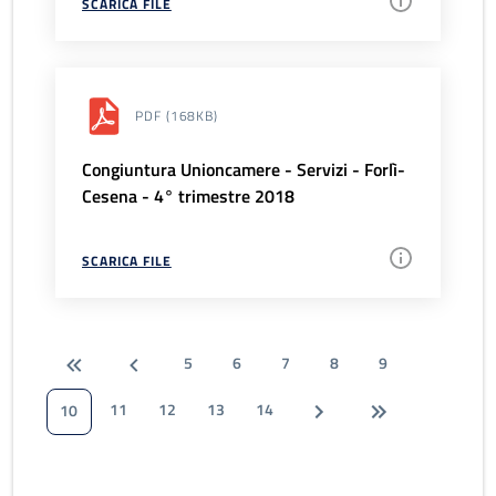
SCARICA FILE
PDF
(168KB)
Congiuntura Unioncamere - Servizi - Forlì-
Cesena - 4° trimestre 2018
SCARICA FILE
5
6
7
8
9
11
12
13
14
10