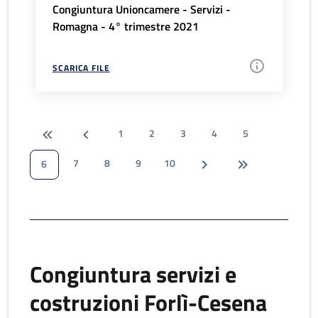
Congiuntura Unioncamere - Servizi -
Romagna - 4° trimestre 2021
SCARICA FILE
1
2
3
4
5
7
8
9
10
6
Congiuntura servizi e
costruzioni Forlì-Cesena