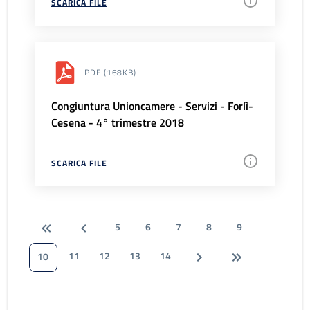
SCARICA FILE
PDF
(168KB)
Congiuntura Unioncamere - Servizi - Forlì-
Cesena - 4° trimestre 2018
SCARICA FILE
5
6
7
8
9
11
12
13
14
10