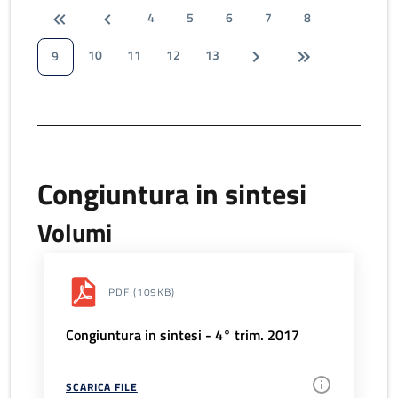
4
5
6
7
8
10
11
12
13
9
Congiuntura in sintesi
Volumi
PDF
(109KB)
Congiuntura in sintesi - 4° trim. 2017
SCARICA FILE