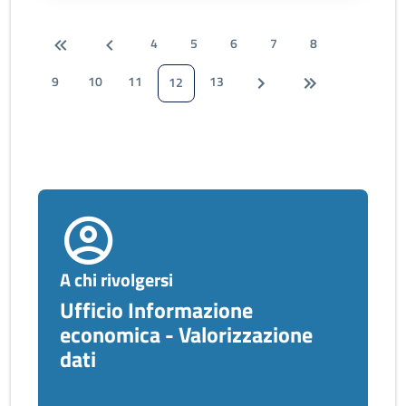
4
5
6
7
8
9
10
11
13
12
A chi rivolgersi
Ufficio Informazione
economica - Valorizzazione
dati