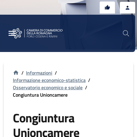
Vai al contenuto principale
Vai al footer
/
Informazioni
/
Informazione economico-statistica
/
Osservatorio economico e sociale
/
Congiuntura Unioncamere
Congiuntura
Unioncamere