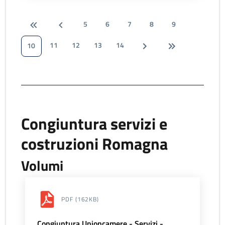
5
6
7
8
9
11
12
13
14
10
Congiuntura servizi e
costruzioni Romagna
Volumi
PDF
(162KB)
Congiuntura Unioncamere - Servizi -