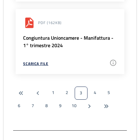
PDF
(162KB)
Congiuntura Unioncamere - Manifattura -
1° trimestre 2024
SCARICA FILE
1
2
4
5
3
6
7
8
9
10