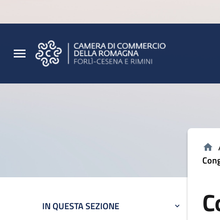
Vai al contenuto principale
Vai al footer
Cong
C
IN QUESTA SEZIONE