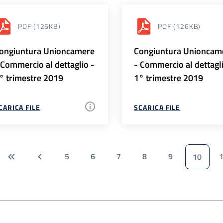
PDF
(126KB)
PDF
(126KB)
ongiuntura Unioncamere
Congiuntura Unioncam
 Commercio al dettaglio -
- Commercio al dettagl
° trimestre 2019
1° trimestre 2019
CARICA FILE
SCARICA FILE
5
6
7
8
9
10