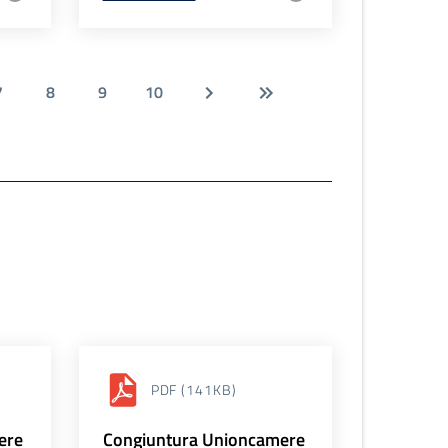
7
8
9
10
PDF
(141KB)
ere
Congiuntura Unioncamere