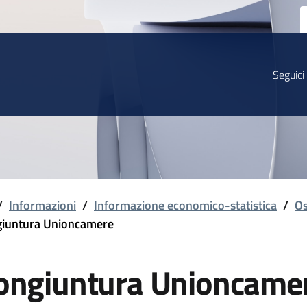
Seguici
/
Informazioni
/
Informazione economico-statistica
/
Os
iuntura Unioncamere
ongiuntura Unioncame