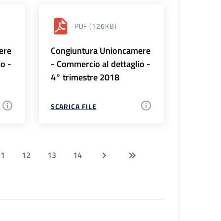
PDF
(126KB)
ere
Congiuntura Unioncamere
io -
- Commercio al dettaglio -
4° trimestre 2018
SCARICA FILE
11
12
13
14