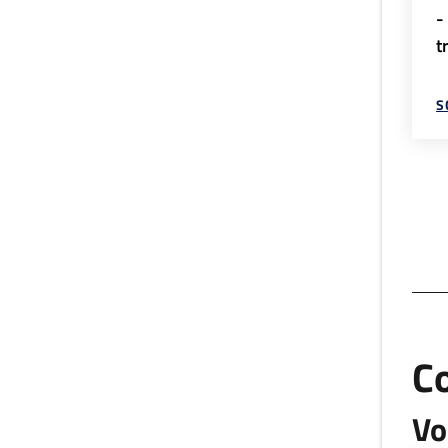
-
t
S
C
Vo