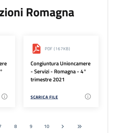
uzioni Romagna
PDF
(167KB)
ere
Congiuntura Unioncamere
1°
- Servizi - Romagna - 4°
trimestre 2021
SCARICA FILE
7
8
9
10