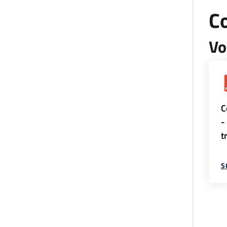
Co
Vo
C
-
t
S