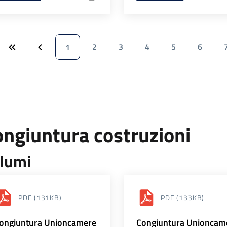
2
3
4
5
6
1
ngiuntura costruzioni
lumi
PDF
(131KB)
PDF
(133KB)
ongiuntura Unioncamere
Congiuntura Unioncam