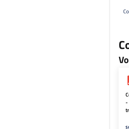
Co
C
Vo
C
-
t
S