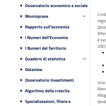
Osservatorio economico e sociale
L’in
Movimprese
regi
Rapporto sull'economia
(prod
Rifer
I Numeri dell'Economia
è svo
2003
I Numeri del Territorio
Quaderni di statistica
Dataview
Osservatorio Investimenti
Una 
Romag
Algoritmo della crescita
Allog
Specializzazioni, filiere e
tende