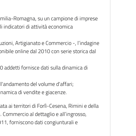
 Emilia-Romagna, su un campione di imprese
i indicatori di attività economica
truzioni, Artigianato e Commercio -, l’indagine
onibile online dal 2010 con serie storica dal
0 addetti fornisce dati sulla dinamica di
ull'andamento del volume d'affari;
inamica di vendite e giacenze.
 ai territori di Forlì-Cesena, Rimini e della
e. Commercio al dettaglio e all’ingrosso,
2011, forniscono dati congiunturali e