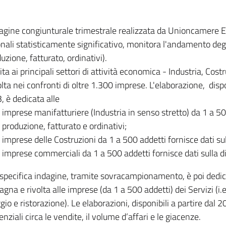
dagine congiunturale trimestrale realizzata da Unioncamere
onali statisticamente significativo, monitora l'andamento degl
uzione, fatturato, ordinativi).
ita ai principali settori di attività economica - Industria, Cos
lta nei confronti di oltre 1.300 imprese. L'elaborazione, disp
, è dedicata alle
imprese manifatturiere (Industria in senso stretto) da 1 a 50
produzione, fatturato e ordinativi;
imprese delle Costruzioni da 1 a 500 addetti fornisce dati s
imprese commerciali da 1 a 500 addetti fornisce dati sulla d
specifica indagine, tramite sovracampionamento, è poi dedicata
na e rivolta alle imprese (da 1 a 500 addetti) dei Servizi (i.
gio e ristorazione). Le elaborazioni, disponibili a partire dal 
nziali circa le vendite, il volume d’affari e le giacenze.