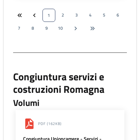
2
3
4
5
6
1
7
8
9
10
Congiuntura servizi e
costruzioni Romagna
Volumi
PDF
(162KB)
Congiuntura Unioncamere - Servizi -