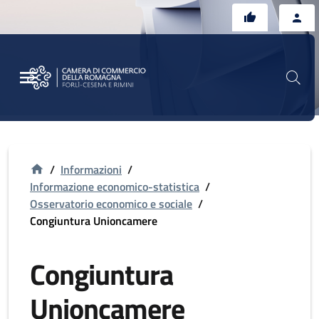
Vai al contenuto principale
Vai al footer
/
Informazioni
/
Informazione economico-statistica
/
Osservatorio economico e sociale
/
Congiuntura Unioncamere
Congiuntura
Unioncamere