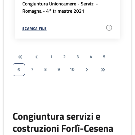
Congiuntura Unioncamere - Servizi -
Romagna - 4° trimestre 2021
SCARICA FILE
1
2
3
4
5
7
8
9
10
6
Congiuntura servizi e
costruzioni Forlì-Cesena