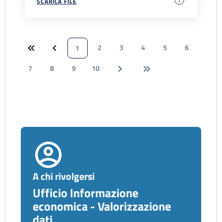
SCARICA FILE
2
3
4
5
6
1
7
8
9
10
A chi rivolgersi
Ufficio Informazione
economica - Valorizzazione
dati