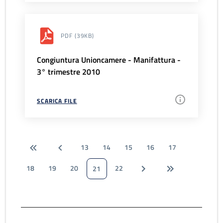
PDF
(39KB)
Congiuntura Unioncamere - Manifattura -
3° trimestre 2010
SCARICA FILE
13
14
15
16
17
18
19
20
22
21