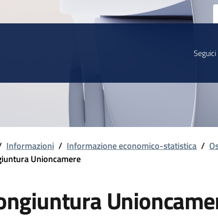
Seguici
/
Informazioni
/
Informazione economico-statistica
/
Os
iuntura Unioncamere
ongiuntura Unioncame