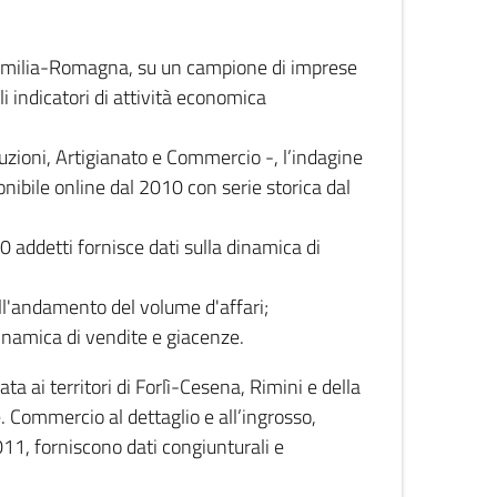
 Emilia-Romagna, su un campione di imprese
i indicatori di attività economica
truzioni, Artigianato e Commercio -, l’indagine
onibile online dal 2010 con serie storica dal
0 addetti fornisce dati sulla dinamica di
ull'andamento del volume d'affari;
inamica di vendite e giacenze.
 ai territori di Forlì-Cesena, Rimini e della
e. Commercio al dettaglio e all’ingrosso,
2011, forniscono dati congiunturali e