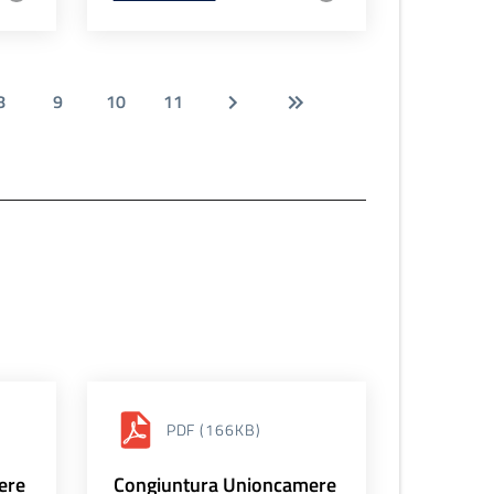
8
9
10
11
PDF
(166KB)
ere
Congiuntura Unioncamere