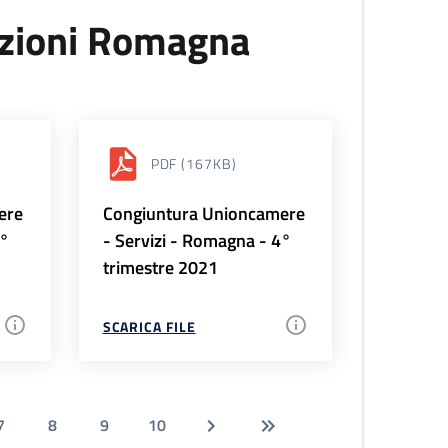
uzioni Romagna
PDF
(167KB)
ere
Congiuntura Unioncamere
1°
- Servizi - Romagna - 4°
trimestre 2021
SCARICA FILE
7
8
9
10