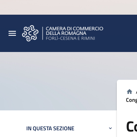
Vai al contenuto principale
Vai al footer
Cong
C
IN QUESTA SEZIONE