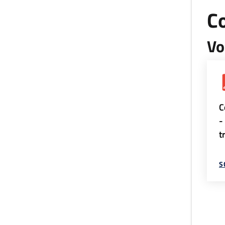
Co
Vo
C
-
t
S