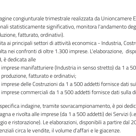
dagine congiunturale trimestrale realizzata da Unioncamere
onali statisticamente significativo, monitora l'andamento degl
uzione, fatturato, ordinativi).
ita ai principali settori di attività economica - Industria, Cos
lta nei confronti di oltre 1.300 imprese. L'elaborazione, disp
, è dedicata alle
imprese manifatturiere (Industria in senso stretto) da 1 a 50
produzione, fatturato e ordinativi;
imprese delle Costruzioni da 1 a 500 addetti fornisce dati s
imprese commerciali da 1 a 500 addetti fornisce dati sulla d
specifica indagine, tramite sovracampionamento, è poi dedicata
na e rivolta alle imprese (da 1 a 500 addetti) dei Servizi (i.
gio e ristorazione). Le elaborazioni, disponibili a partire dal 
nziali circa le vendite, il volume d’affari e le giacenze.