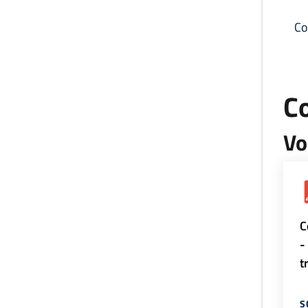
Co
C
Vo
C
-
t
S