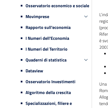
Osservatorio economico e sociale
L’in
Movimprese
regi
Rapporto sull'economia
(prod
Rifer
I Numeri dell'Economia
è svo
2003
I Numeri del Territorio
Quaderni di statistica
Dataview
Osservatorio Investimenti
Una 
Romag
Algoritmo della crescita
Allog
Specializzazioni, filiere e
tende