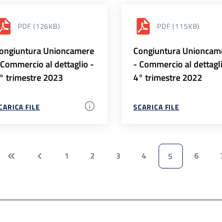
PDF
(126KB)
PDF
(115KB)
ongiuntura Unioncamere
Congiuntura Unioncam
 Commercio al dettaglio -
- Commercio al dettagl
° trimestre 2023
4° trimestre 2022
CARICA FILE
SCARICA FILE
1
2
3
4
6
5