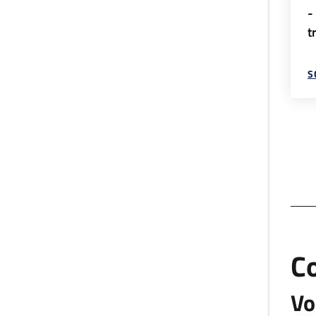
-
t
S
C
Vo