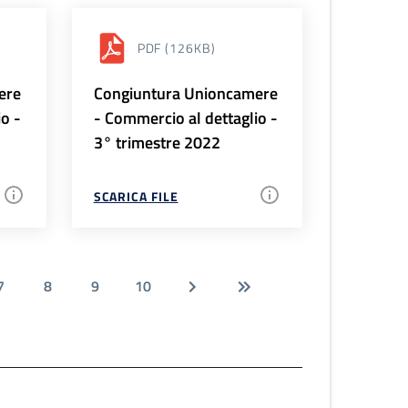
PDF
(126KB)
ere
Congiuntura Unioncamere
io -
- Commercio al dettaglio -
3° trimestre 2022
SCARICA FILE
7
8
9
10