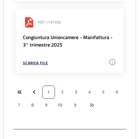
PDF
(197KB)
Congiuntura Unioncamere - Manifattura -
3° trimestre 2025
SCARICA FILE
2
3
4
5
6
1
7
8
9
10