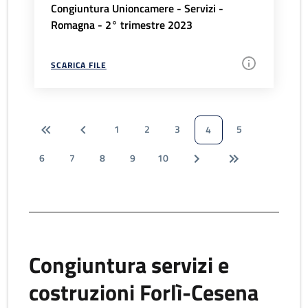
Congiuntura Unioncamere - Servizi -
Romagna - 2° trimestre 2023
SCARICA FILE
1
2
3
5
4
6
7
8
9
10
Congiuntura servizi e
costruzioni Forlì-Cesena