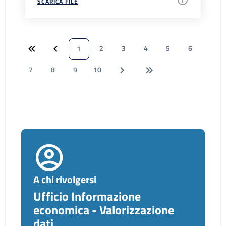
SCARICA FILE
2
3
4
5
6
1
7
8
9
10
A chi rivolgersi
Ufficio Informazione
economica - Valorizzazione
dati