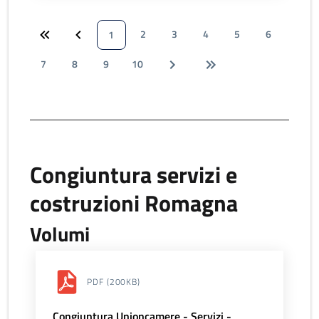
2
3
4
5
6
1
7
8
9
10
Congiuntura servizi e
costruzioni Romagna
Volumi
PDF
(200KB)
Congiuntura Unioncamere - Servizi -