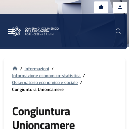
Vai al contenuto principale
Vai al footer
/
Informazioni
/
Informazione economico-statistica
/
Osservatorio economico e sociale
/
Congiuntura Unioncamere
Congiuntura
Unioncamere