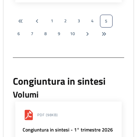
1
2
3
4
5
6
7
8
9
10
Congiuntura in sintesi
Volumi
PDF
(98KB)
Congiuntura in sintesi - 1° trimestre 2026